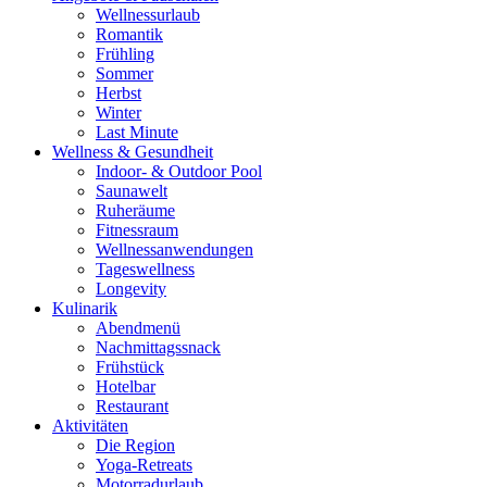
Wellnessurlaub
Romantik
Frühling
Sommer
Herbst
Winter
Last Minute
Wellness & Gesundheit
Indoor- & Outdoor Pool
Saunawelt
Ruheräume
Fitnessraum
Wellness­anwendungen
Tageswellness
Longevity
Kulinarik
Abendmenü
Nachmittagssnack
Frühstück
Hotelbar
Restaurant
Aktivitäten
Die Region
Yoga-Retreats
Motorradurlaub