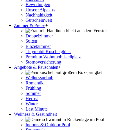
Bewertungen
Unsere Alpakas
Nachhaltigkeit
Gutscheinwelt
Zimmer & Preise
+
Doppelzimmer
Suiten
Einzelzimmer
Tinymobil Kuschelglück
Premium Wohnmobilstellplatz
Stornoversicherung
Angebote & Pauschalen
+
Wellnessurlaub
Romantik
Frühling
Sommer
Herbst
Winter
Last Minute
Wellness & Gesundheit
+
Indoor- & Outdoor Pool
Saunawelt