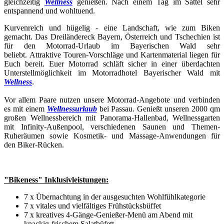
gleichzeitig
Wellness
genießen. Nach einem Tag im Sattel sehr
entspannend und wohltuend.
Kurvenreich und hügelig - eine Landschaft, wie zum Biken
gemacht. Das Dreiländereck Bayern, Österreich und Tschechien ist
für den Motorrad-Urlaub im Bayerischen Wald sehr
beliebt. Attraktive Touren-Vorschläge und Kartenmaterial liegen für
Euch bereit. Euer Motorrad schläft sicher in einer überdachten
Unterstellmöglichkeit im Motorradhotel Bayerischer Wald mit
Wellness
.
Vor allem Paare nutzen unsere Motorrad-Angebote und verbinden
es mit einem
Wellnessurlaub
bei Passau. Genießt unseren 2000 qm
großen Wellnessbereich mit Panorama-Hallenbad, Wellnessgarten
mit Infinity-Außenpool, verschiedenen Saunen und Themen-
Ruheräumen sowie Kosmetik- und Massage-Anwendungen für
den Biker-Rücken.
"Bikeness" Inklusivleistungen:
7 x Übernachtung in der ausgesuchten Wohlfühlkategorie
7 x vitales und vielfältiges Frühstücksbüffet
7 x kreatives 4-Gänge-Genießer-Menü am Abend mit
knackig-frischem Salatbüfett