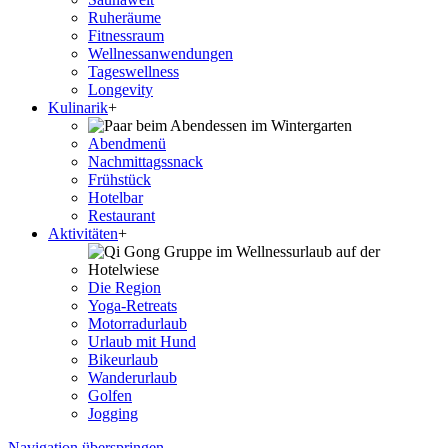
Ruheräume
Fitnessraum
Wellness­anwendungen
Tageswellness
Longevity
Kulinarik
+
Abendmenü
Nachmittagssnack
Frühstück
Hotelbar
Restaurant
Aktivitäten
+
Die Region
Yoga-Retreats
Motorradurlaub
Urlaub mit Hund
Bikeurlaub
Wanderurlaub
Golfen
Jogging
Navigation überspringen