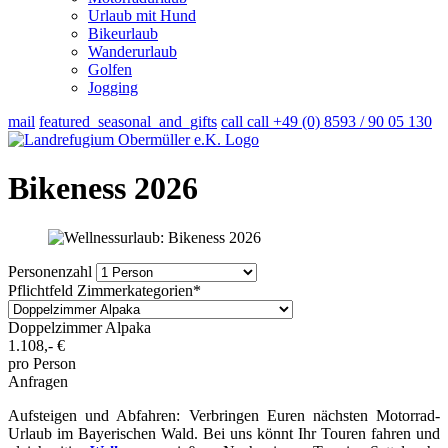
Urlaub mit Hund
Bikeurlaub
Wanderurlaub
Golfen
Jogging
mail
featured_seasonal_and_gifts
call
call
+49 (0) 8593 / 90 05 130
Bikeness 2026
Personenzahl
Pflichtfeld
Zimmerkategorien
*
Doppelzimmer Alpaka
1.108,-
€
pro Person
Anfragen
Aufsteigen und Abfahren: Verbringen Euren nächsten Motorrad-
Urlaub im Bayerischen Wald. Bei uns könnt Ihr Touren fahren und