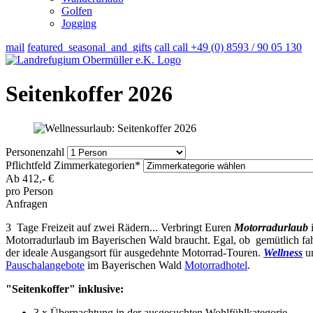
Golfen
Jogging
mail
featured_seasonal_and_gifts
call
call
+49 (0) 8593 / 90 05 130
Seitenkoffer 2026
Personenzahl
Pflichtfeld
Zimmerkategorien
*
Ab
412,-
€
pro Person
Anfragen
3 Tage Freizeit auf zwei Rädern... Verbringt Euren
Motorradurlaub
Motorradurlaub im Bayerischen Wald braucht. Egal, ob gemütlich fa
der ideale Ausgangsort für ausgedehnte Motorrad-Touren.
Wellness
u
Pauschalangebote
im Bayerischen Wald
Motorradhotel
.
"Seitenkoffer" inklusive:
3 x Übernachtung in der ausgesuchten Wohlfühlkategorie