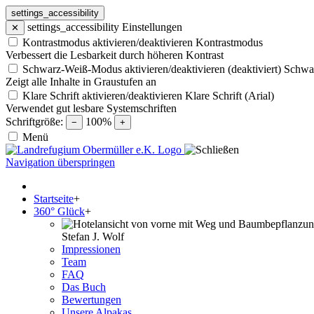
settings_accessibility
settings_accessibility
Einstellungen
✕
Kontrastmodus aktivieren/deaktivieren
Kontrastmodus
Verbessert die Lesbarkeit durch höheren Kontrast
Schwarz-Weiß-Modus aktivieren/deaktivieren (deaktiviert)
Schwa
Zeigt alle Inhalte in Graustufen an
Klare Schrift aktivieren/deaktivieren
Klare Schrift (Arial)
Verwendet gut lesbare Systemschriften
Schriftgröße:
100%
−
+
Menü
Navigation überspringen
Startseite
+
360° Glück
+
Stefan J. Wolf
Impressionen
Team
FAQ
Das Buch
Bewertungen
Unsere Alpakas