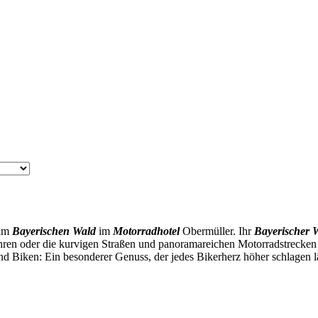
im
Bayerischen Wald
im
Motorradhotel
Obermüller. Ihr
B
ayerischer 
hren oder die kurvigen Straßen und panoramareichen Motorradstrecke
nd Biken: Ein besonderer Genuss, der jedes Bikerherz höher schlagen l