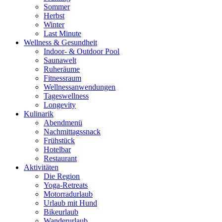
Sommer
Herbst
Winter
Last Minute
Wellness & Gesundheit
Indoor- & Outdoor Pool
Saunawelt
Ruheräume
Fitnessraum
Wellness­anwendungen
Tageswellness
Longevity
Kulinarik
Abendmenü
Nachmittagssnack
Frühstück
Hotelbar
Restaurant
Aktivitäten
Die Region
Yoga-Retreats
Motorradurlaub
Urlaub mit Hund
Bikeurlaub
Wanderurlaub