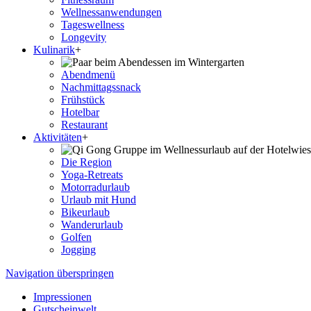
Wellness­anwendungen
Tageswellness
Longevity
Kulinarik
+
Abendmenü
Nachmittagssnack
Frühstück
Hotelbar
Restaurant
Aktivitäten
+
Die Region
Yoga-Retreats
Motorradurlaub
Urlaub mit Hund
Bikeurlaub
Wanderurlaub
Golfen
Jogging
Navigation überspringen
Impressionen
Gutscheinwelt