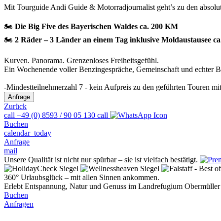
Mit Tourguide Andi Guide & Motorradjournalist geht’s zu den absolut
🏍️
Die Big Five des Bayerischen Waldes ca. 200 KM
🏍️
2 Räder – 3 Länder an einem Tag inklusive Moldaustausee c
Kurven. Panorama. Grenzenloses Freiheitsgefühl.
Ein Wochenende voller Benzingespräche, Gemeinschaft und echter Bi
-Mindestteilnehmerzahl 7 - kein Aufpreis zu den geführten Touren mi
Zurück
call
+49 (0) 8593 / 90 05 130
call
Buchen
calendar_today
Anfrage
mail
Unsere Qualität ist nicht nur spürbar – sie ist vielfach bestätigt.
360° Urlaubsglück – mit allen Sinnen ankommen.
Erlebt Entspannung, Natur und Genuss im Landrefugium Obermüller -
Buchen
Anfragen