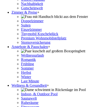
Nachhaltigkeit
Gutscheinwelt
Zimmer & Preise
+
Doppelzimmer
Suiten
Einzelzimmer
Tinymobil Kuschelglück
Premium Wohnmobilstellplatz
Stornoversicherung
Angebote & Pauschalen
+
Wellnessurlaub
Romantik
Frühling
Sommer
Herbst
Winter
Last Minute
Wellness & Gesundheit
+
Indoor- & Outdoor Pool
Saunawelt
Ruheräume
Fitnessraum