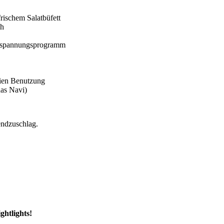
ischem Salatbüfett
ch
ntspannungsprogramm
eien Benutzung
das Navi)
endzuschlag.
ghtlights!