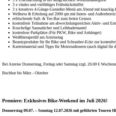
3 x vitales und vielfältiges Frühstücksbüffet
3 x kreatives 4-Gänge-Genießer-Menü am Abend mit knackig-fr
Wellness & Erholung auf 2000 qm mit Innen- und Außenberei
erfrischende Saft- & Tee-Bar zum freien Genuss
kostenfreie Teilnahme am abwechslungsreichen Aktiv- und E
Kuschelige Saunatücher und Leihbademantel
kostenlose Parkplätze (Für PKW, Bike und Anhänger)
Weißbieraperitif am Anreisetag
Beautyprodukte für Ihr Bike und Schrauber-Ecke zur kostenfr
Kartenmaterial und Tipps für Motorradtouren (auch digital für 
Bei Anreise Donnerstag, Freitag oder Samstag zzgl. 20.00 € Wochen
Buchbar bis März - Oktober
Premiere: Exklusives Bike-Weekend im Juli 2026!
Donnerstag 09.07. – Sonntag 12.07.2026 mit geführten Touren Hi