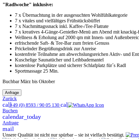
"Radlwoche" inklusive:
7 x Übernachtung in der ausgesuchten Wohlfühlkategorie
7 x vitales und vielfältiges Frühstücksbüffet
7 x Nachmittagssnack inkl. Kaffee-/Tee-Flatrate
7 x kreatives 4-Gänge-Genießer-Menü am Abend mit knackig-fr
Wellness & Erholung auf 2000 qm mit Innen- und Außenberei
erfrischende Saft- & Tee-Bar zum freien Genuss
Prickelnder Begrüßungsdrink zur Anreise
kostenfreie Teilnahme am abwechslungsreichen Aktiv- und E
Kuschelige Saunatücher und Leihbademantel
kostenlose Parkplätze und sicherer Schlafplatz für´s Radl
Sportmassage 25 Min.
Buchbar März bis Oktober
Zurück
call
call
+49 (0) 8593 / 90 05 130
Buchen
calendar_today
Anfrage
mail
Unsere Qualität ist nicht nur spürbar – sie ist vielfach bestätigt.