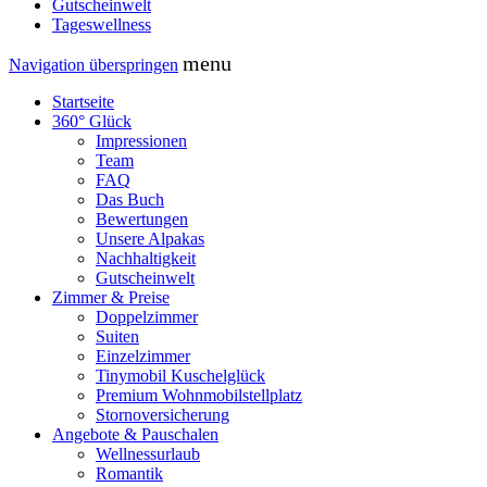
Gutscheinwelt
Tageswellness
menu
Navigation überspringen
Startseite
360° Glück
Impressionen
Team
FAQ
Das Buch
Bewertungen
Unsere Alpakas
Nachhaltigkeit
Gutscheinwelt
Zimmer & Preise
Doppelzimmer
Suiten
Einzelzimmer
Tinymobil Kuschelglück
Premium Wohnmobilstellplatz
Stornoversicherung
Angebote & Pauschalen
Wellnessurlaub
Romantik