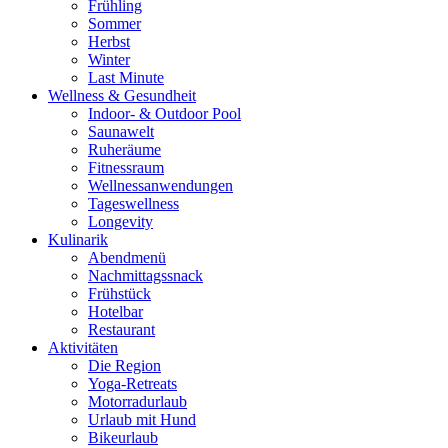
Frühling
Sommer
Herbst
Winter
Last Minute
Wellness & Gesundheit
Indoor- & Outdoor Pool
Saunawelt
Ruheräume
Fitnessraum
Wellness­anwendungen
Tageswellness
Longevity
Kulinarik
Abendmenü
Nachmittagssnack
Frühstück
Hotelbar
Restaurant
Aktivitäten
Die Region
Yoga-Retreats
Motorradurlaub
Urlaub mit Hund
Bikeurlaub