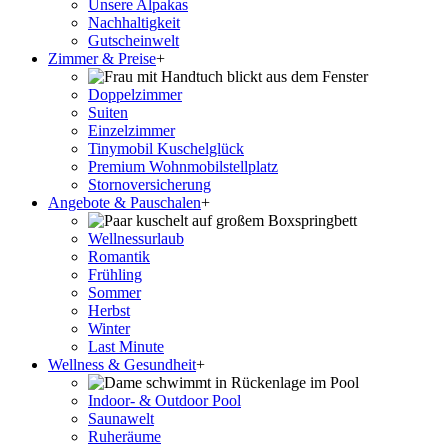
Unsere Alpakas
Nachhaltigkeit
Gutscheinwelt
Zimmer & Preise
+
Doppelzimmer
Suiten
Einzelzimmer
Tinymobil Kuschelglück
Premium Wohnmobilstellplatz
Stornoversicherung
Angebote & Pauschalen
+
Wellnessurlaub
Romantik
Frühling
Sommer
Herbst
Winter
Last Minute
Wellness & Gesundheit
+
Indoor- & Outdoor Pool
Saunawelt
Ruheräume