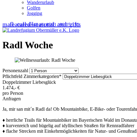
Wanderurlaub
Golfen
Jogging
mail
featured_seasonal_and_gifts
call
call
+49 (0) 8593 / 90 05 130
Radl Woche
Personenzahl
Pflichtfeld
Zimmerkategorien
*
Doppelzimmer Liebesglück
1.474,-
€
pro Person
Anfragen
Ja, mir san mit´n Radl da! Ob Mountainbike, E-Bike- oder Tourenfahr
♦ herrliche Trails für Mountainbiker im Bayerischen Wald im Donauta
♦ kurvenreich und hügelig auf idyllischen Straßen für Rennradfahrer
♦ flache Strecken mit Einkehrmöglichkeiten für Natur- und Genußrad