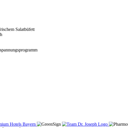
ischem Salatbüfett
ch
ntspannungsprogramm