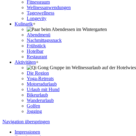
Fitnessraum
Wellness­anwendungen
Tageswellness
Longevity
Kulinarik
+
Abendmenü
Nachmittagssnack
Frühstück
Hotelbar
Restaurant
Aktivitäten
+
Die Region
Yoga-Retreats
Motorradurlaub
Urlaub mit Hund
Bikeurlaub
Wanderurlaub
Golfen
Jogging
Navigation überspringen
Impressionen