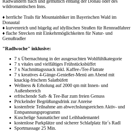
Radwandern flach und gemütlich entlang der Donau oder des
wildromantischen Inns.
♦ herrliche Trails für Mountainbiker im Bayerischen Wald im
Donautal
♦ kurvenreich und hügelig auf idyllischen Straßen für Rennradfahrer
♦ flache Strecken mit Einkehrmöglichkeiten für Natur- und
Genußradler
"Radlwoche" inklusive:
7 x Übernachtung in der ausgesuchten Wohlfühlkategorie
7 x vitales und vielfältiges Frühstücksbüffet
7 x Nachmittagssnack inkl. Kaffee-/Tee-Flatrate
7 x kreatives 4-Gänge-Genießer-Menü am Abend mit
knackig-frischem Salatbüfett
Wellness & Erholung auf 2000 qm mit Innen- und
Außenbereich
erfrischende Saft- & Tee-Bar zum freien Genuss
Prickelnder Begrüßungsdrink zur Anreise
kostenfreie Teilnahme am abwechslungsreichen Aktiv- und
Entspannungsprogramm
Kuschelige Saunatücher und Leihbademantel
kostenlose Parkplätze und sicherer Schlafplatz für´s Radl
Sportmassage 25 Min.