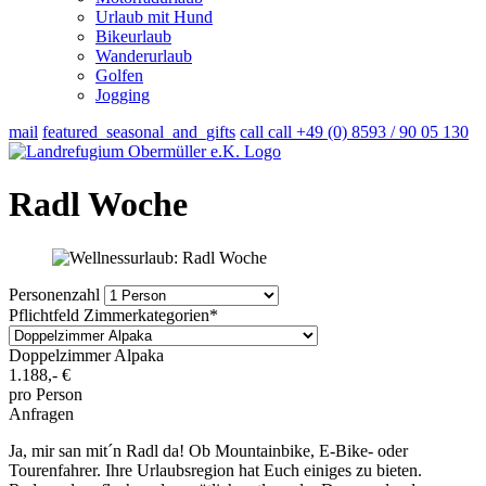
Urlaub mit Hund
Bikeurlaub
Wanderurlaub
Golfen
Jogging
mail
featured_seasonal_and_gifts
call
call
+49 (0) 8593 / 90 05 130
Radl Woche
Personenzahl
Pflichtfeld
Zimmerkategorien
*
Doppelzimmer Alpaka
1.188,-
€
pro Person
Anfragen
Ja, mir san mit´n Radl da! Ob Mountainbike, E-Bike- oder
Tourenfahrer. Ihre Urlaubsregion hat Euch einiges zu bieten.