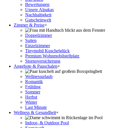
Bewertungen
Unsere Alpakas
Nachhaltigkeit
Gutscheinwelt
Zimmer & Preise
+
Doppelzimmer
Suiten
Einzelzimmer
Tinymobil Kuschelglück
Premium Wohnmobilstellplatz
Stornoversicherung
Angebote & Pauschalen
+
Wellnessurlaub
Romantik
Frühling
Sommer
Herbst
Winter
Last Minute
Wellness & Gesundheit
+
Indoor- & Outdoor Pool
Saunawelt