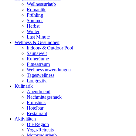
Wellnessurlaub
Romantik
Frühling
Sommer
Herbst
Winter
Last Minute
Wellness & Gesundheit
Indoor- & Outdoor Pool
Saunawelt
Ruheräume
Fitnessraum
Wellness­anwendungen
Tageswellness
Longevity
Kulinarik
Abendmenü
Nachmittagssnack
Frühstück
Hotelbar
Restaurant
Aktivitäten
Die Region
Yoga-Retreats
Motorradurlaub