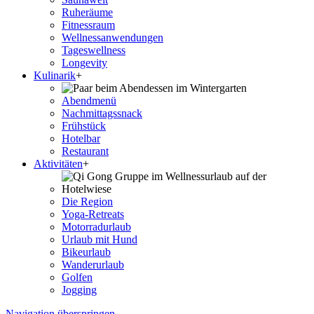
Ruheräume
Fitnessraum
Wellness­anwendungen
Tageswellness
Longevity
Kulinarik
+
Abendmenü
Nachmittagssnack
Frühstück
Hotelbar
Restaurant
Aktivitäten
+
Die Region
Yoga-Retreats
Motorradurlaub
Urlaub mit Hund
Bikeurlaub
Wanderurlaub
Golfen
Jogging
Navigation überspringen