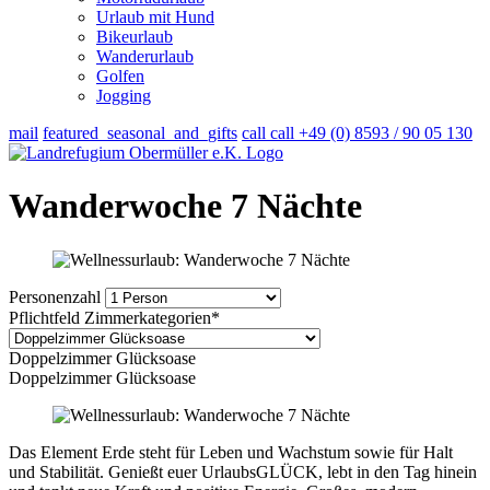
Urlaub mit Hund
Bikeurlaub
Wanderurlaub
Golfen
Jogging
mail
featured_seasonal_and_gifts
call
call
+49 (0) 8593 / 90 05 130
Wanderwoche 7 Nächte
Personenzahl
Pflichtfeld
Zimmerkategorien
*
Doppelzimmer Glücksoase
Doppelzimmer Glücksoase
Das Element Erde steht für Leben und Wachstum sowie für Halt
und Stabilität. Genießt euer UrlaubsGLÜCK, lebt in den Tag hinein