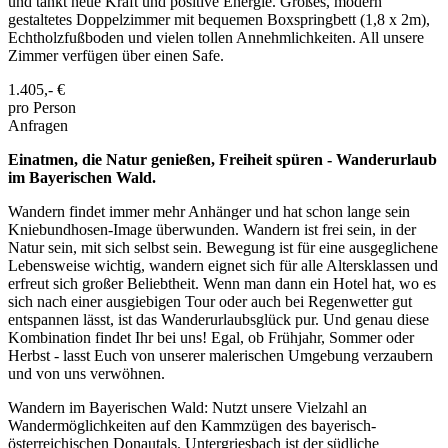
und tankt neue Kraft und positive Energie. Großes, modern
gestaltetes Doppelzimmer mit bequemen Boxspringbett (1,8 x 2m),
Echtholzfußboden und vielen tollen Annehmlichkeiten. All unsere
Zimmer verfügen über einen Safe.
1.405,-
€
pro Person
Anfragen
Einatmen, die Natur genießen, Freiheit spüren - Wanderurlaub
im Bayerischen Wald.
Wandern findet immer mehr Anhänger und hat schon lange sein
Kniebundhosen-Image überwunden. Wandern ist frei sein, in der
Natur sein, mit sich selbst sein. Bewegung ist für eine ausgeglichene
Lebensweise wichtig, wandern eignet sich für alle Altersklassen und
erfreut sich großer Beliebtheit. Wenn man dann ein Hotel hat, wo es
sich nach einer ausgiebigen Tour oder auch bei Regenwetter gut
entspannen lässt, ist das Wanderurlaubsglück pur. Und genau diese
Kombination findet Ihr bei uns! Egal, ob Frühjahr, Sommer oder
Herbst - lasst Euch von unserer malerischen Umgebung verzaubern
und von uns verwöhnen.
Wandern im Bayerischen Wald: Nutzt unsere Vielzahl an
Wandermöglichkeiten auf den Kammzügen des bayerisch-
österreichischen Donautals. Untergriesbach ist der südliche