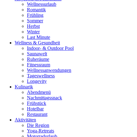
Wellnessurlaub
Romantik
Frühling
Sommer
Herbst
Winter
Last Minute
Wellness & Gesundheit
Indoor- & Outdoor Pool
Saunawelt
Ruheräume
Fitnessraum
Wellness­anwendungen
Tageswellness
Longevity
Kulinarik
Abendmenü
Nachmittagssnack
Frühstück
Hotelbar
Restaurant
Aktivitäten
Die Region
Yoga-Retreats
Motorradurlaub