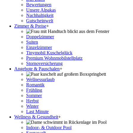
Bewertungen
Unsere Alpakas
Nachhaltigkeit
Gutscheinwelt
Zimmer & Preise
+
Doppelzimmer
Suiten
Einzelzimmer
Tinymobil Kuschelglück
Premium Wohnmobilstellplatz
Stornoversicherung
Angebote & Pauschalen
+
Wellnessurlaub
Romantik
Frühling
Sommer
Herbst
Winter
Last Minute
Wellness & Gesundheit
+
Indoor- & Outdoor Pool
Saunawelt