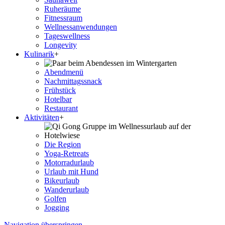
Ruheräume
Fitnessraum
Wellness­anwendungen
Tageswellness
Longevity
Kulinarik
+
Abendmenü
Nachmittagssnack
Frühstück
Hotelbar
Restaurant
Aktivitäten
+
Die Region
Yoga-Retreats
Motorradurlaub
Urlaub mit Hund
Bikeurlaub
Wanderurlaub
Golfen
Jogging
Navigation überspringen