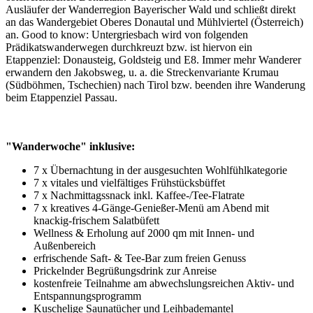
Ausläufer der Wanderregion Bayerischer Wald und schließt direkt
an das Wandergebiet Oberes Donautal und Mühlviertel (Österreich)
an. Good to know: Untergriesbach wird von folgenden
Prädikatswanderwegen durchkreuzt bzw. ist hiervon ein
Etappenziel: Donausteig, Goldsteig und E8. Immer mehr Wanderer
erwandern den Jakobsweg, u. a. die Streckenvariante Krumau
(Südböhmen, Tschechien) nach Tirol bzw. beenden ihre Wanderung
beim Etappenziel Passau.
"Wanderwoche" inklusive:
7 x Übernachtung in der ausgesuchten Wohlfühlkategorie
7 x vitales und vielfältiges Frühstücksbüffet
7 x Nachmittagssnack inkl. Kaffee-/Tee-Flatrate
7 x kreatives 4-Gänge-Genießer-Menü am Abend mit
knackig-frischem Salatbüfett
Wellness & Erholung auf 2000 qm mit Innen- und
Außenbereich
erfrischende Saft- & Tee-Bar zum freien Genuss
Prickelnder Begrüßungsdrink zur Anreise
kostenfreie Teilnahme am abwechslungsreichen Aktiv- und
Entspannungsprogramm
Kuschelige Saunatücher und Leihbademantel