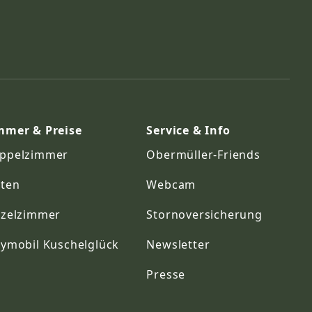
mmer & Preise
Service & Info
ppelzimmer
Obermüller-Friends
iten
Webcam
nzelzimmer
Stornoversicherung
nymobil Kuschelglück
Newsletter
Presse