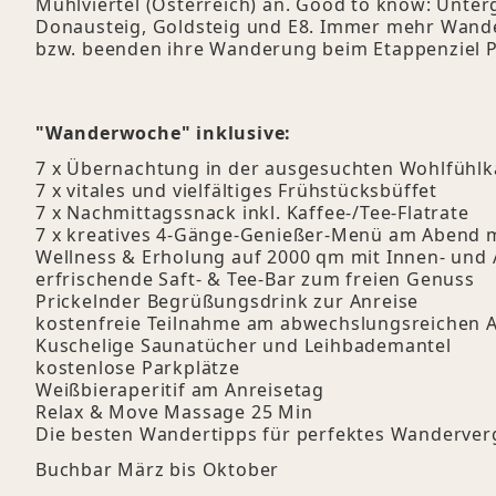
Mühlviertel (Österreich) an. Good to know: Unte
Donausteig, Goldsteig und E8. Immer mehr Wande
bzw. beenden ihre Wanderung beim Etappenziel 
"Wanderwoche" inklusive:
7 x Übernachtung in der ausgesuchten Wohlfühlk
7 x vitales und vielfältiges Frühstücksbüffet
7 x Nachmittagssnack inkl. Kaffee-/Tee-Flatrate
7 x kreatives 4-Gänge-Genießer-Menü am Abend mi
Wellness & Erholung auf 2000 qm mit Innen- und
erfrischende Saft- & Tee-Bar zum freien Genuss
Prickelnder Begrüßungsdrink zur Anreise
kostenfreie Teilnahme am abwechslungsreichen
Kuschelige Saunatücher und Leihbademantel
kostenlose Parkplätze
Weißbieraperitif am Anreisetag
Relax & Move Massage 25 Min
Die besten Wandertipps für perfektes Wanderve
Buchbar März bis Oktober