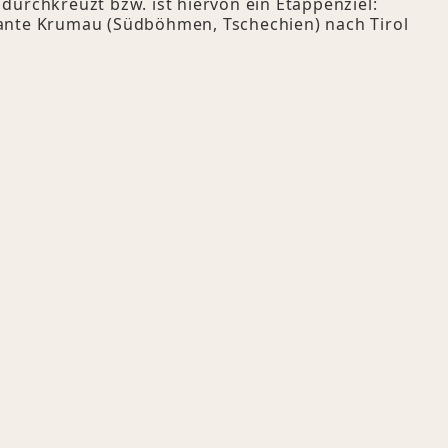
urchkreuzt bzw. ist hiervon ein Etappenziel:
ante Krumau (Südböhmen, Tschechien) nach Tirol