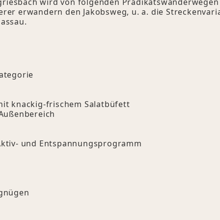
rgriesbach wird von folgenden Prädikatswanderwegen d
rer erwandern den Jakobsweg, u. a. die Streckenvari
Passau.
ategorie
t knackig-frischem Salatbüfett
 Außenbereich
 Aktiv- und Entspannungsprogramm
rgnügen