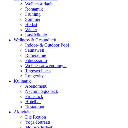
Wellnessurlaub
Romantik
Frühling
Sommer
Herbst
Winter
Last Minute
Wellness & Gesundheit
Indoor- & Outdoor Pool
Saunawelt
Ruheräume
Fitnessraum
Wellness­anwendungen
Tageswellness
Longevity
Kulinarik
Abendmenü
Nachmittagssnack
Frühstück
Hotelbar
Restaurant
Aktivitäten
Die Region
Yoga-Retreats
Motorradurlaub