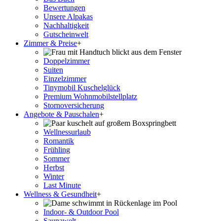
Bewertungen
Unsere Alpakas
Nachhaltigkeit
Gutscheinwelt
Zimmer & Preise
+
Doppelzimmer
Suiten
Einzelzimmer
Tinymobil Kuschelglück
Premium Wohnmobilstellplatz
Stornoversicherung
Angebote & Pauschalen
+
Wellnessurlaub
Romantik
Frühling
Sommer
Herbst
Winter
Last Minute
Wellness & Gesundheit
+
Indoor- & Outdoor Pool
Saunawelt