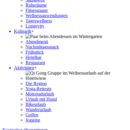
Ruheräume
Fitnessraum
Wellness­anwendungen
Tageswellness
Longevity
Kulinarik
+
Abendmenü
Nachmittagssnack
Frühstück
Hotelbar
Restaurant
Aktivitäten
+
Die Region
Yoga-Retreats
Motorradurlaub
Urlaub mit Hund
Bikeurlaub
Wanderurlaub
Golfen
Jogging
Navigation überspringen