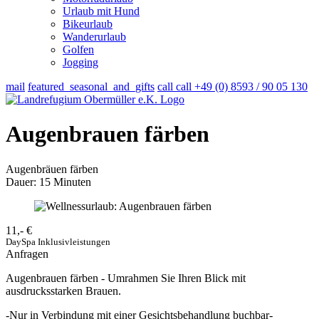
Urlaub mit Hund
Bikeurlaub
Wanderurlaub
Golfen
Jogging
mail
featured_seasonal_and_gifts
call
call
+49 (0) 8593 / 90 05 130
Augenbrauen färben
Augenbräuen färben
Dauer: 15 Minuten
11,-
€
DaySpa Inklusivleistungen
Anfragen
Augenbrauen färben - Umrahmen Sie Ihren Blick mit
ausdrucksstarken Brauen.
-Nur in Verbindung mit einer Gesichtsbehandlung buchbar-