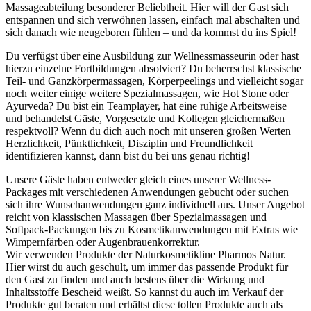
Massageabteilung besonderer Beliebtheit. Hier will der Gast sich
entspannen und sich verwöhnen lassen, einfach mal abschalten und
sich danach wie neugeboren fühlen – und da kommst du ins Spiel!
Du verfügst über eine Ausbildung zur Wellnessmasseurin oder hast
hierzu einzelne Fortbildungen absolviert? Du beherrschst klassische
Teil- und Ganzkörpermassagen, Körperpeelings und vielleicht sogar
noch weiter einige weitere Spezialmassagen, wie Hot Stone oder
Ayurveda? Du bist ein Teamplayer, hat eine ruhige Arbeitsweise
und behandelst Gäste, Vorgesetzte und Kollegen gleichermaßen
respektvoll? Wenn du dich auch noch mit unseren großen Werten
Herzlichkeit, Pünktlichkeit, Disziplin und Freundlichkeit
identifizieren kannst, dann bist du bei uns genau richtig!
Unsere Gäste haben entweder gleich eines unserer Wellness-
Packages mit verschiedenen Anwendungen gebucht oder suchen
sich ihre Wunschanwendungen ganz individuell aus. Unser Angebot
reicht von klassischen Massagen über Spezialmassagen und
Softpack-Packungen bis zu Kosmetikanwendungen mit Extras wie
Wimpernfärben oder Augenbrauenkorrektur.
Wir verwenden Produkte der Naturkosmetikline Pharmos Natur.
Hier wirst du auch geschult, um immer das passende Produkt für
den Gast zu finden und auch bestens über die Wirkung und
Inhaltsstoffe Bescheid weißt. So kannst du auch im Verkauf der
Produkte gut beraten und erhältst diese tollen Produkte auch als