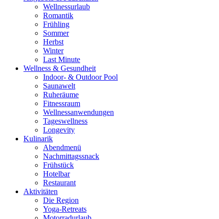
Wellnessurlaub
Romantik
Frühling
Sommer
Herbst
Winter
Last Minute
Wellness & Gesundheit
Indoor- & Outdoor Pool
Saunawelt
Ruheräume
Fitnessraum
Wellness­anwendungen
Tageswellness
Longevity
Kulinarik
Abendmenü
Nachmittagssnack
Frühstück
Hotelbar
Restaurant
Aktivitäten
Die Region
Yoga-Retreats
Motorradurlaub