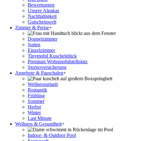
Bewertungen
Unsere Alpakas
Nachhaltigkeit
Gutscheinwelt
Zimmer & Preise
+
Doppelzimmer
Suiten
Einzelzimmer
Tinymobil Kuschelglück
Premium Wohnmobilstellplatz
Stornoversicherung
Angebote & Pauschalen
+
Wellnessurlaub
Romantik
Frühling
Sommer
Herbst
Winter
Last Minute
Wellness & Gesundheit
+
Indoor- & Outdoor Pool
Saunawelt