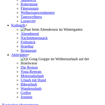
Ruheräume
Fitnessraum
Wellness­anwendungen
Tageswellness
Longevity
Kulinarik
+
Abendmenü
Nachmittagssnack
Frühstück
Hotelbar
Restaurant
Aktivitäten
+
Die Region
Yoga-Retreats
Motorradurlaub
Urlaub mit Hund
Bikeurlaub
Wanderurlaub
Golfen
Jogging
Navigation überspringen