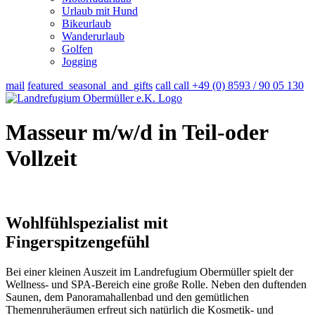
Urlaub mit Hund
Bikeurlaub
Wanderurlaub
Golfen
Jogging
mail
featured_seasonal_and_gifts
call
call
+49 (0) 8593 / 90 05 130
Masseur m/w/d in Teil-oder
Vollzeit
Wohlfühlspezialist mit
Fingerspitzengefühl
Bei einer kleinen Auszeit im Landrefugium Obermüller spielt der
Wellness- und SPA-Bereich eine große Rolle. Neben den duftenden
Saunen, dem Panoramahallenbad und den gemütlichen
Themenruheräumen erfreut sich natürlich die Kosmetik- und