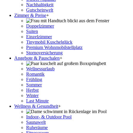
Nachhaltigkeit
Gutscheinwelt
Zimmer & Preise
+
Doppelzimmer
Suiten
Einzelzimmer
Tinymobil Kuschelglück
Premium Wohnmobilstellplatz
Stornoversicherung
Angebote & Pauschalen
+
Wellnessurlaub
Romantik
Frühling
Sommer
Herbst
Winter
Last Minute
Wellness & Gesundheit
+
Indoor- & Outdoor Pool
Saunawelt
Ruheräume
Fitnessraum