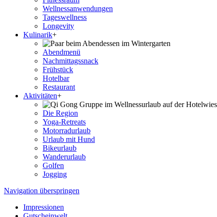
Wellness­anwendungen
Tageswellness
Longevity
Kulinarik
+
Abendmenü
Nachmittagssnack
Frühstück
Hotelbar
Restaurant
Aktivitäten
+
Die Region
Yoga-Retreats
Motorradurlaub
Urlaub mit Hund
Bikeurlaub
Wanderurlaub
Golfen
Jogging
Navigation überspringen
Impressionen
Gutscheinwelt