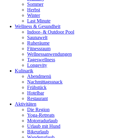
Sommer
Herbst
Winter
Last Minute
Wellness & Gesundheit
Indoor- & Outdoor Pool
Saunawelt
Ruheräume
Fitnessraum
Wellness­anwendungen
Tageswellness
Longevity
Kulinarik
Abendmenü
Nachmittagssnack
Frühstück
Hotelbar
Restaurant
Aktivitäten
Die Region
Yoga-Retreats
Motorradurlaub
Urlaub mit Hund
Bikeurlaub
Wanderurlaub