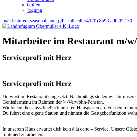
Golfen
Jogging
mail
featured_seasonal_and_gifts
call
call
+49 (0) 8593 / 90 05 130
Mitarbeiter im Restaurant m/w/d 
Serviceprofi mit Herz
Serviceprofi mit Herz
Du wirst im Restaurant eingesetzt. Nachmittags stellen wir für unser
Genießermenü im Rahmen der ¾-Verwöhn-Pension.
Wir bieten dies ausschließlich unseren Hausgästen an. Für den reibung
Du führst eine eigene Station und nimmst die Gastgeberfunktion wahr. 
In unserem Haus erwartet dich kein á la carte – Service. Unsere Gäs
routiniert zu arbeiten.