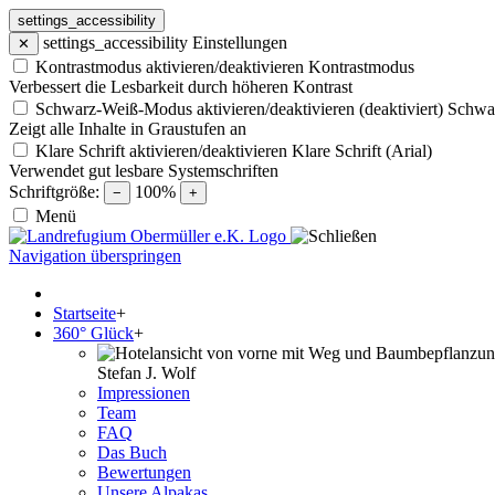
settings_accessibility
settings_accessibility
Einstellungen
✕
Kontrastmodus aktivieren/deaktivieren
Kontrastmodus
Verbessert die Lesbarkeit durch höheren Kontrast
Schwarz-Weiß-Modus aktivieren/deaktivieren (deaktiviert)
Schwa
Zeigt alle Inhalte in Graustufen an
Klare Schrift aktivieren/deaktivieren
Klare Schrift (Arial)
Verwendet gut lesbare Systemschriften
Schriftgröße:
100%
−
+
Menü
Navigation überspringen
Startseite
+
360° Glück
+
Stefan J. Wolf
Impressionen
Team
FAQ
Das Buch
Bewertungen
Unsere Alpakas