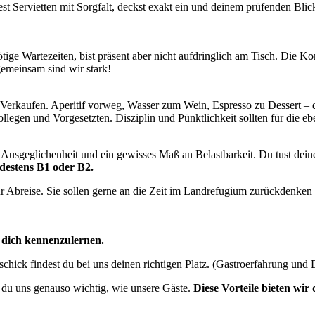
est Servietten mit Sorgfalt, deckst exakt ein und deinem prüfenden Blic
tige Wartezeiten, bist präsent aber nicht aufdringlich am Tisch. Die K
gemeinsam sind wir stark!
 Verkaufen. Aperitif vorweg, Wasser zum Wein, Espresso zu Dessert – d
n und Vorgesetzten. Disziplin und Pünktlichkeit sollten für die eben
Ausgeglichenheit und ein gewisses Maß an Belastbarkeit. Du tust dein
destens B1 oder B2.
ur Abreise. Sie sollen gerne an die Zeit im Landrefugium zurückdenken
, dich kennenzulernen.
eschick findest du bei uns deinen richtigen Platz. (Gastroerfahrung un
t du uns genauso wichtig, wie unsere Gäste.
Diese Vorteile bieten wir 