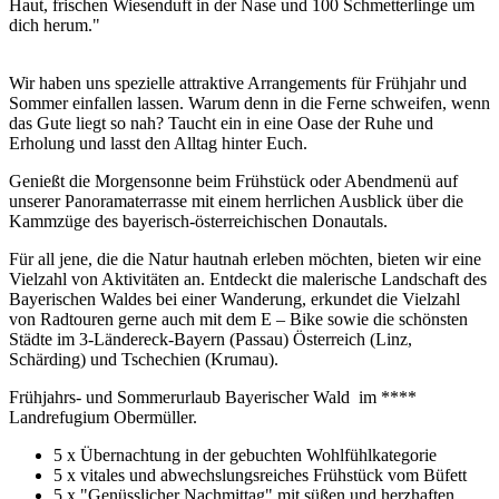
Haut, frischen Wiesenduft in der Nase und 100 Schmetterlinge um
dich herum."
Wir haben uns spezielle attraktive Arrangements für Frühjahr und
Sommer einfallen lassen. Warum denn in die Ferne schweifen, wenn
das Gute liegt so nah? Taucht ein in eine Oase der Ruhe und
Erholung und lasst den Alltag hinter Euch.
Genießt die Morgensonne beim Frühstück oder Abendmenü auf
unserer Panoramaterrasse mit einem herrlichen Ausblick über die
Kammzüge des bayerisch-österreichischen Donautals.
Für all jene, die die Natur hautnah erleben möchten, bieten wir eine
Vielzahl von Aktivitäten an. Entdeckt die malerische Landschaft des
Bayerischen Waldes bei einer Wanderung, erkundet die Vielzahl
von Radtouren gerne auch mit dem E – Bike sowie die schönsten
Städte im 3-Ländereck-Bayern (Passau) Österreich (Linz,
Schärding) und Tschechien (Krumau).
Frühjahrs- und Sommerurlaub Bayerischer Wald im ****
Landrefugium Obermüller.
5 x Übernachtung in der gebuchten Wohlfühlkategorie
5 x vitales und abwechslungsreiches Frühstück vom Büfett
5 x "Genüsslicher Nachmittag" mit süßen und herzhaften