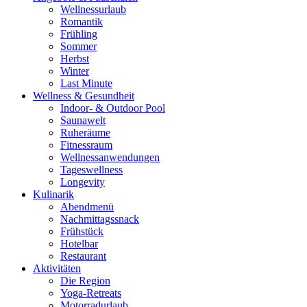
Wellnessurlaub
Romantik
Frühling
Sommer
Herbst
Winter
Last Minute
Wellness & Gesundheit
Indoor- & Outdoor Pool
Saunawelt
Ruheräume
Fitnessraum
Wellness­anwendungen
Tageswellness
Longevity
Kulinarik
Abendmenü
Nachmittagssnack
Frühstück
Hotelbar
Restaurant
Aktivitäten
Die Region
Yoga-Retreats
Motorradurlaub