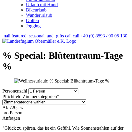
Urlaub mit Hund
Bikeurlaub
Wanderurlaub
Golfen
Jogging
mail
featured_seasonal_and_gifts
call
call
+49 (0) 8593 / 90 05 130
% Special: Blütentraum-Tage
%
Personenzahl
Pflichtfeld
Zimmerkategorien
*
Ab
720,-
€
pro Person
Anfragen
"Glück zu spüren, das ist ein Gefühl. Wie Sonnenstrahlen auf der