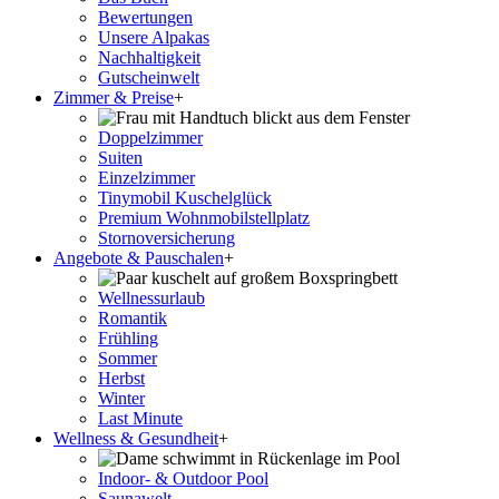
Bewertungen
Unsere Alpakas
Nachhaltigkeit
Gutscheinwelt
Zimmer & Preise
+
Doppelzimmer
Suiten
Einzelzimmer
Tinymobil Kuschelglück
Premium Wohnmobilstellplatz
Stornoversicherung
Angebote & Pauschalen
+
Wellnessurlaub
Romantik
Frühling
Sommer
Herbst
Winter
Last Minute
Wellness & Gesundheit
+
Indoor- & Outdoor Pool
Saunawelt