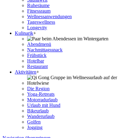
Ruheräume
Fitnessraum
Wellness­anwendungen
Tageswellness
Longevity
Kulinarik
+
Abendmenü
Nachmittagssnack
Frühstück
Hotelbar
Restaurant
Aktivitäten
+
Die Region
Yoga-Retreats
Motorradurlaub
Urlaub mit Hund
Bikeurlaub
Wanderurlaub
Golfen
Jogging
Navigation überspringen