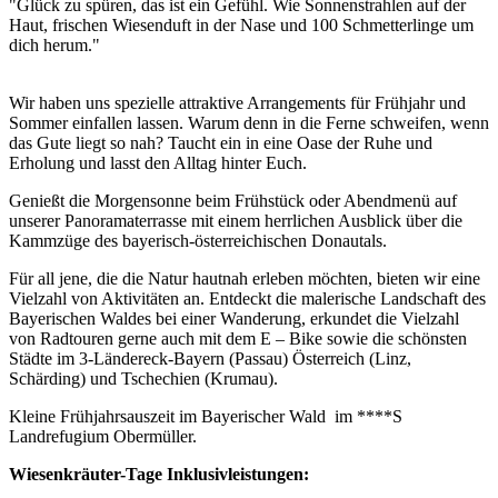
"Glück zu spüren, das ist ein Gefühl. Wie Sonnenstrahlen auf der
Haut, frischen Wiesenduft in der Nase und 100 Schmetterlinge um
dich herum."
Wir haben uns spezielle attraktive Arrangements für Frühjahr und
Sommer einfallen lassen. Warum denn in die Ferne schweifen, wenn
das Gute liegt so nah? Taucht ein in eine Oase der Ruhe und
Erholung und lasst den Alltag hinter Euch.
Genießt die Morgensonne beim Frühstück oder Abendmenü auf
unserer Panoramaterrasse mit einem herrlichen Ausblick über die
Kammzüge des bayerisch-österreichischen Donautals.
Für all jene, die die Natur hautnah erleben möchten, bieten wir eine
Vielzahl von Aktivitäten an. Entdeckt die malerische Landschaft des
Bayerischen Waldes bei einer Wanderung, erkundet die Vielzahl
von Radtouren gerne auch mit dem E – Bike sowie die schönsten
Städte im 3-Ländereck-Bayern (Passau) Österreich (Linz,
Schärding) und Tschechien (Krumau).
Kleine Frühjahrsauszeit im Bayerischer Wald im ****S
Landrefugium Obermüller.
Wiesenkräuter-Tage Inklusivleistungen: