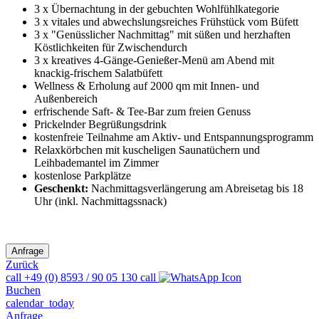
3 x Übernachtung in der gebuchten Wohlfühlkategorie
3 x vitales und abwechslungsreiches Frühstück vom Büfett
3 x "Genüsslicher Nachmittag" mit süßen und herzhaften
Köstlichkeiten für Zwischendurch
3 x kreatives 4-Gänge-Genießer-Menü am Abend mit
knackig-frischem Salatbüfett
Wellness & Erholung auf 2000 qm mit Innen- und
Außenbereich
erfrischende Saft- & Tee-Bar zum freien Genuss
Prickelnder Begrüßungsdrink
kostenfreie Teilnahme am Aktiv- und Entspannungsprogramm
Relaxkörbchen mit kuscheligen Saunatüchern und
Leihbademantel im Zimmer
kostenlose Parkplätze
Geschenkt:
Nachmittagsverlängerung am Abreisetag bis 18
Uhr (inkl. Nachmittagssnack)
Zurück
call
+49 (0) 8593 / 90 05 130
call
Buchen
calendar_today
Anfrage