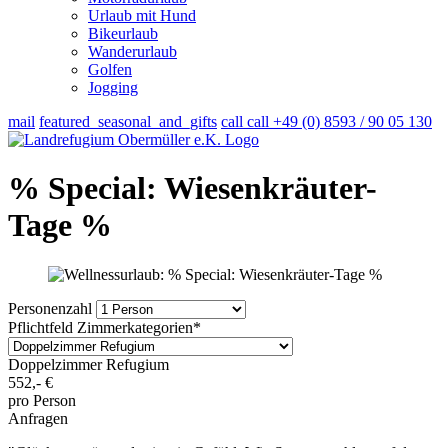
Urlaub mit Hund
Bikeurlaub
Wanderurlaub
Golfen
Jogging
mail
featured_seasonal_and_gifts
call
call
+49 (0) 8593 / 90 05 130
% Special: Wiesenkräuter-
Tage %
Personenzahl
Pflichtfeld
Zimmerkategorien
*
Doppelzimmer Refugium
552,-
€
pro Person
Anfragen