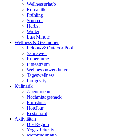
Wellnessurlaub
Romantik
Frühling
Sommer
Herbst
Winter
Last Minute
Wellness & Gesundheit
Indoor- & Outdoor Pool
Saunawelt
Ruheräume
Fitnessraum
Wellness­anwendungen
Tageswellness
Longevity
Kulinarik
Abendmenü
Nachmittagssnack
Frühstück
Hotelbar
Restaurant
Aktivitäten
Die Region
Yoga-Retreats
Motorradurlaub