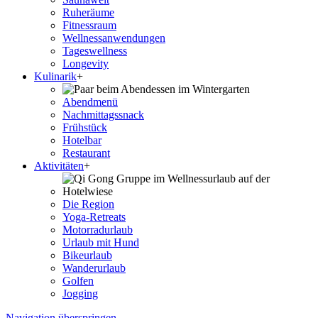
Ruheräume
Fitnessraum
Wellness­anwendungen
Tageswellness
Longevity
Kulinarik
+
Abendmenü
Nachmittagssnack
Frühstück
Hotelbar
Restaurant
Aktivitäten
+
Die Region
Yoga-Retreats
Motorradurlaub
Urlaub mit Hund
Bikeurlaub
Wanderurlaub
Golfen
Jogging
Navigation überspringen