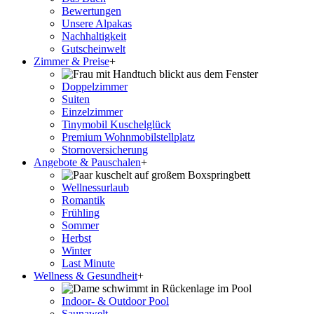
Bewertungen
Unsere Alpakas
Nachhaltigkeit
Gutscheinwelt
Zimmer & Preise
+
Doppelzimmer
Suiten
Einzelzimmer
Tinymobil Kuschelglück
Premium Wohnmobilstellplatz
Stornoversicherung
Angebote & Pauschalen
+
Wellnessurlaub
Romantik
Frühling
Sommer
Herbst
Winter
Last Minute
Wellness & Gesundheit
+
Indoor- & Outdoor Pool
Saunawelt