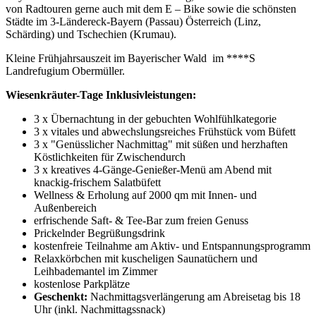
von Radtouren gerne auch mit dem E – Bike sowie die schönsten
Städte im 3-Ländereck-Bayern (Passau) Österreich (Linz,
Schärding) und Tschechien (Krumau).
Kleine Frühjahrsauszeit im Bayerischer Wald im ****S
Landrefugium Obermüller.
Wiesenkräuter-Tage Inklusivleistungen:
3 x Übernachtung in der gebuchten Wohlfühlkategorie
3 x vitales und abwechslungsreiches Frühstück vom Büfett
3 x "Genüsslicher Nachmittag" mit süßen und herzhaften
Köstlichkeiten für Zwischendurch
3 x kreatives 4-Gänge-Genießer-Menü am Abend mit
knackig-frischem Salatbüfett
Wellness & Erholung auf 2000 qm mit Innen- und
Außenbereich
erfrischende Saft- & Tee-Bar zum freien Genuss
Prickelnder Begrüßungsdrink
kostenfreie Teilnahme am Aktiv- und Entspannungsprogramm
Relaxkörbchen mit kuscheligen Saunatüchern und
Leihbademantel im Zimmer
kostenlose Parkplätze
Geschenkt:
Nachmittagsverlängerung am Abreisetag bis 18
Uhr (inkl. Nachmittagssnack)