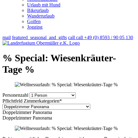
Urlaub mit Hund
Bikeurlaub
Wanderurlaub
Golfen
Jogging
mail
featured_seasonal_and_gifts
call
call
+49 (0) 8593 / 90 05 130
% Special: Wiesenkräuter-
Tage %
Personenzahl
Pflichtfeld
Zimmerkategorien
*
Doppelzimmer Panorama
Doppelzimmer Panorama