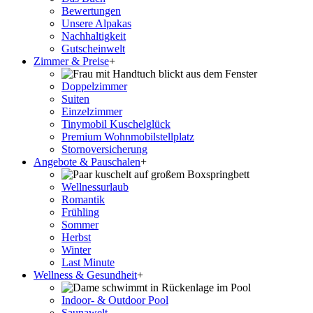
Bewertungen
Unsere Alpakas
Nachhaltigkeit
Gutscheinwelt
Zimmer & Preise
+
Doppelzimmer
Suiten
Einzelzimmer
Tinymobil Kuschelglück
Premium Wohnmobilstellplatz
Stornoversicherung
Angebote & Pauschalen
+
Wellnessurlaub
Romantik
Frühling
Sommer
Herbst
Winter
Last Minute
Wellness & Gesundheit
+
Indoor- & Outdoor Pool
Saunawelt