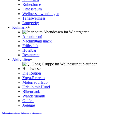
Ruheräume
Fitnessraum
Wellness­anwendungen
Tageswellness
Longevity
Kulinarik
+
Abendmenü
Nachmittagssnack
Frühstück
Hotelbar
Restaurant
Aktivitäten
+
Die Region
Yoga-Retreats
Motorradurlaub
Urlaub mit Hund
Bikeurlaub
Wanderurlaub
Golfen
Jogging
Navigation überspringen