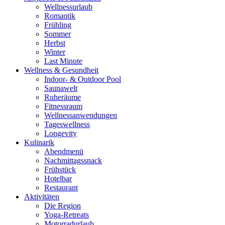
Wellnessurlaub
Romantik
Frühling
Sommer
Herbst
Winter
Last Minute
Wellness & Gesundheit
Indoor- & Outdoor Pool
Saunawelt
Ruheräume
Fitnessraum
Wellness­anwendungen
Tageswellness
Longevity
Kulinarik
Abendmenü
Nachmittagssnack
Frühstück
Hotelbar
Restaurant
Aktivitäten
Die Region
Yoga-Retreats
Motorradurlaub