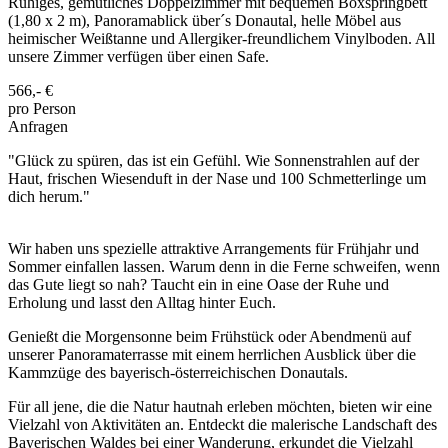
Ruhiges, gemütliches Doppelzimmer mit bequemen Boxspringbett
(1,80 x 2 m), Panoramablick über´s Donautal, helle Möbel aus
heimischer Weißtanne und Allergiker-freundlichem Vinylboden. All
unsere Zimmer verfügen über einen Safe.
566,-
€
pro Person
Anfragen
"Glück zu spüren, das ist ein Gefühl. Wie Sonnenstrahlen auf der
Haut, frischen Wiesenduft in der Nase und 100 Schmetterlinge um
dich herum."
Wir haben uns spezielle attraktive Arrangements für Frühjahr und
Sommer einfallen lassen. Warum denn in die Ferne schweifen, wenn
das Gute liegt so nah? Taucht ein in eine Oase der Ruhe und
Erholung und lasst den Alltag hinter Euch.
Genießt die Morgensonne beim Frühstück oder Abendmenü auf
unserer Panoramaterrasse mit einem herrlichen Ausblick über die
Kammzüge des bayerisch-österreichischen Donautals.
Für all jene, die die Natur hautnah erleben möchten, bieten wir eine
Vielzahl von Aktivitäten an. Entdeckt die malerische Landschaft des
Bayerischen Waldes bei einer Wanderung, erkundet die Vielzahl