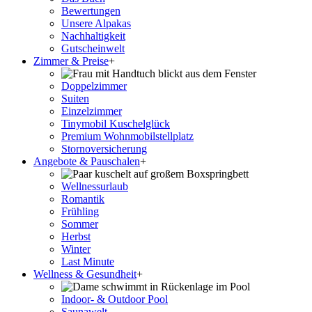
Bewertungen
Unsere Alpakas
Nachhaltigkeit
Gutscheinwelt
Zimmer & Preise
+
Doppelzimmer
Suiten
Einzelzimmer
Tinymobil Kuschelglück
Premium Wohnmobilstellplatz
Stornoversicherung
Angebote & Pauschalen
+
Wellnessurlaub
Romantik
Frühling
Sommer
Herbst
Winter
Last Minute
Wellness & Gesundheit
+
Indoor- & Outdoor Pool
Saunawelt