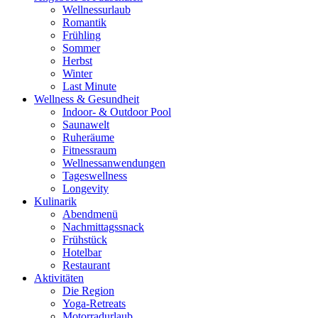
Wellnessurlaub
Romantik
Frühling
Sommer
Herbst
Winter
Last Minute
Wellness & Gesundheit
Indoor- & Outdoor Pool
Saunawelt
Ruheräume
Fitnessraum
Wellness­anwendungen
Tageswellness
Longevity
Kulinarik
Abendmenü
Nachmittagssnack
Frühstück
Hotelbar
Restaurant
Aktivitäten
Die Region
Yoga-Retreats
Motorradurlaub