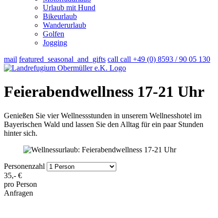
Urlaub mit Hund
Bikeurlaub
Wanderurlaub
Golfen
Jogging
mail
featured_seasonal_and_gifts
call
call
+49 (0) 8593 / 90 05 130
Feierabendwellness 17-21 Uhr
Genießen Sie vier Wellnessstunden in unserem Wellnesshotel im
Bayerischen Wald und lassen Sie den Alltag für ein paar Stunden
hinter sich.
Personenzahl
35,-
€
pro Person
Anfragen