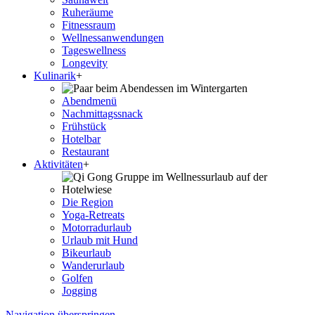
Ruheräume
Fitnessraum
Wellness­anwendungen
Tageswellness
Longevity
Kulinarik
+
Abendmenü
Nachmittagssnack
Frühstück
Hotelbar
Restaurant
Aktivitäten
+
Die Region
Yoga-Retreats
Motorradurlaub
Urlaub mit Hund
Bikeurlaub
Wanderurlaub
Golfen
Jogging
Navigation überspringen