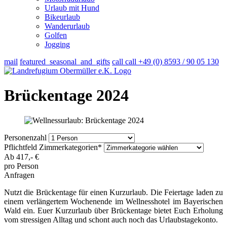
Urlaub mit Hund
Bikeurlaub
Wanderurlaub
Golfen
Jogging
mail
featured_seasonal_and_gifts
call
call
+49 (0) 8593 / 90 05 130
Brückentage 2024
Personenzahl
Pflichtfeld
Zimmerkategorien
*
Ab
417,-
€
pro Person
Anfragen
Nutzt die Brückentage für einen Kurzurlaub. Die Feiertage laden zu
einem verlängertem Wochenende im Wellnesshotel im Bayerischen
Wald ein. Euer Kurzurlaub über Brückentage bietet Euch Erholung
vom stressigen Alltag und schont auch noch das Urlaubstagekonto.