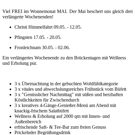
Viel FREI im Wonnemonat MAI. Der Mai beschert uns gleich drei
verlängerte Wochenenden!
Christi Himmelfahrt 09.05. - 12.05.
Pfingsten 17.05. - 20.05.
Fronleichnam 30.05. - 02.06.
Ein verlängertes Wochenende zu den Brückentagen mit Wellness
und Erholung pur.
3 x Übernachtung in der gebuchten Wohlfühlkategorie
3 x vitales und abwechslungsreiches Frühstück vom Büfett
3 x "Genüsslicher Nachmittag" mit süßen und herzhaften
Köstlichkeiten für Zwischendurch
3 x kreatives 4-Gänge-Genießer-Menü am Abend mit
knackig-frischem Salatbüfett
Wellness & Erholung auf 2000 qm mit Innen- und
Außenbereich
erfrischende Saft- & Tee-Bar zum freien Genuss
Prickelnder Begrüßungsdrink