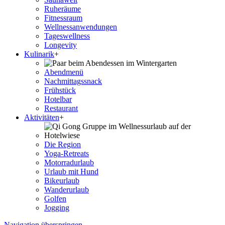
Ruheräume
Fitnessraum
Wellness­anwendungen
Tageswellness
Longevity
Kulinarik
+
Abendmenü
Nachmittagssnack
Frühstück
Hotelbar
Restaurant
Aktivitäten
+
Die Region
Yoga-Retreats
Motorradurlaub
Urlaub mit Hund
Bikeurlaub
Wanderurlaub
Golfen
Jogging
Navigation überspringen