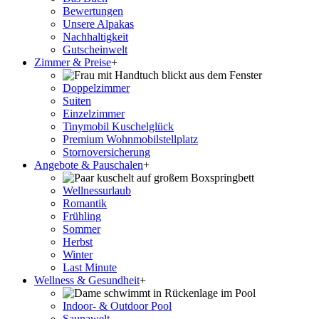
Bewertungen
Unsere Alpakas
Nachhaltigkeit
Gutscheinwelt
Zimmer & Preise
+
Doppelzimmer
Suiten
Einzelzimmer
Tinymobil Kuschelglück
Premium Wohnmobilstellplatz
Stornoversicherung
Angebote & Pauschalen
+
Wellnessurlaub
Romantik
Frühling
Sommer
Herbst
Winter
Last Minute
Wellness & Gesundheit
+
Indoor- & Outdoor Pool
Saunawelt