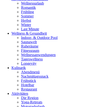
Wellnessurlaub
Romantik
Frühling
Sommer
Herbst
Winter
Last Minute
Wellness & Gesundheit
Indoor- & Outdoor Pool
Saunawelt
Ruheräume
Fitnessraum
Wellness­anwendungen
Tageswellness
Longevity
Kulinarik
Abendmenü
Nachmittagssnack
Frühstück
Hotelbar
Restaurant
Aktivitäten
Die Region
Yoga-Retreats
Motorradurlaub