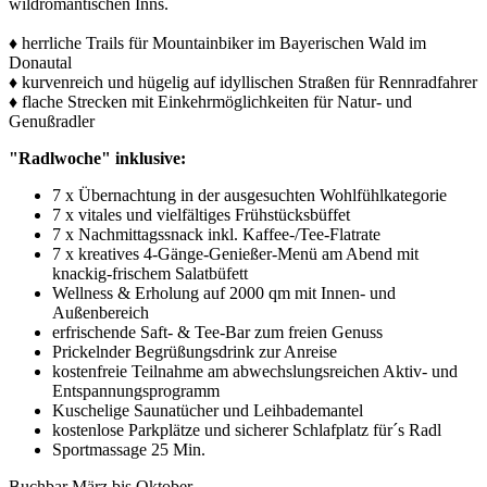
wildromantischen Inns.
♦ herrliche Trails für Mountainbiker im Bayerischen Wald im
Donautal
♦ kurvenreich und hügelig auf idyllischen Straßen für Rennradfahrer
♦ flache Strecken mit Einkehrmöglichkeiten für Natur- und
Genußradler
"Radlwoche" inklusive:
7 x Übernachtung in der ausgesuchten Wohlfühlkategorie
7 x vitales und vielfältiges Frühstücksbüffet
7 x Nachmittagssnack inkl. Kaffee-/Tee-Flatrate
7 x kreatives 4-Gänge-Genießer-Menü am Abend mit
knackig-frischem Salatbüfett
Wellness & Erholung auf 2000 qm mit Innen- und
Außenbereich
erfrischende Saft- & Tee-Bar zum freien Genuss
Prickelnder Begrüßungsdrink zur Anreise
kostenfreie Teilnahme am abwechslungsreichen Aktiv- und
Entspannungsprogramm
Kuschelige Saunatücher und Leihbademantel
kostenlose Parkplätze und sicherer Schlafplatz für´s Radl
Sportmassage 25 Min.
Buchbar März bis Oktober