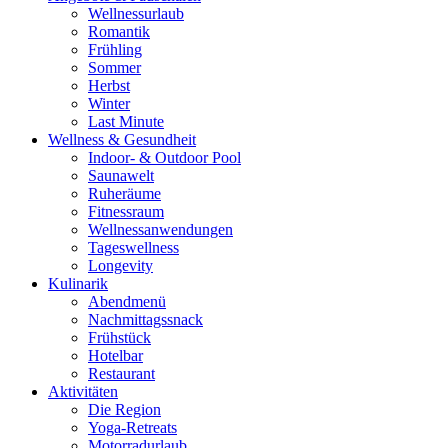
Wellnessurlaub
Romantik
Frühling
Sommer
Herbst
Winter
Last Minute
Wellness & Gesundheit
Indoor- & Outdoor Pool
Saunawelt
Ruheräume
Fitnessraum
Wellness­anwendungen
Tageswellness
Longevity
Kulinarik
Abendmenü
Nachmittagssnack
Frühstück
Hotelbar
Restaurant
Aktivitäten
Die Region
Yoga-Retreats
Motorradurlaub