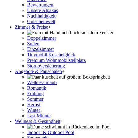
Bewertungen
Unsere Alpakas
Nachhaltigkeit
Gutscheinwelt
Zimmer & Preise
+
Doppelzimmer
Suiten
Einzelzimmer
Tinymobil Kuschelglück
Premium Wohnmobilstellplatz
Stornoversicherung
Angebote & Pauschalen
+
Wellnessurlaub
Romantik
Frühling
Sommer
Herbst
Winter
Last Minute
Wellness & Gesundheit
+
Indoor- & Outdoor Pool
Saunawelt