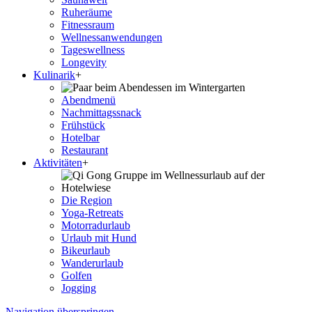
Ruheräume
Fitnessraum
Wellness­anwendungen
Tageswellness
Longevity
Kulinarik
+
Abendmenü
Nachmittagssnack
Frühstück
Hotelbar
Restaurant
Aktivitäten
+
Die Region
Yoga-Retreats
Motorradurlaub
Urlaub mit Hund
Bikeurlaub
Wanderurlaub
Golfen
Jogging
Navigation überspringen