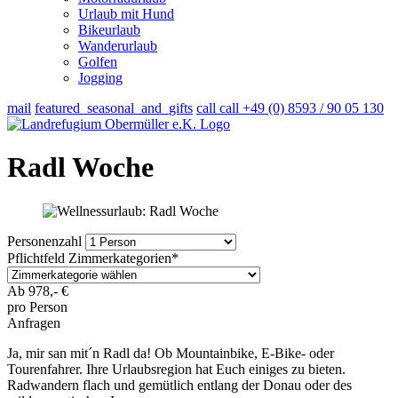
Urlaub mit Hund
Bikeurlaub
Wanderurlaub
Golfen
Jogging
mail
featured_seasonal_and_gifts
call
call
+49 (0) 8593 / 90 05 130
Radl Woche
Personenzahl
Pflichtfeld
Zimmerkategorien
*
Ab
978,-
€
pro Person
Anfragen
Ja, mir san mit´n Radl da! Ob Mountainbike, E-Bike- oder
Tourenfahrer. Ihre Urlaubsregion hat Euch einiges zu bieten.
Radwandern flach und gemütlich entlang der Donau oder des