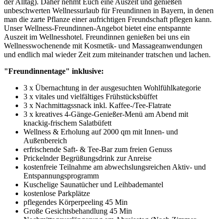
der Alltag). Daher nehmt Euch eine Auszeit und genießen
unbeschwerten Wellnessurlaub für Freundinnen in Bayern, in denen
man die zarte Pflanze einer aufrichtigen Freundschaft pflegen kann.
Unser Wellness-Freundinnen-Angebot bietet eine entspannte
Auszeit im Wellnesshotel. Freundinnen genießen bei uns ein
Wellnesswochenende mit Kosmetik- und Massageanwendungen
und endlich mal wieder Zeit zum miteinander tratschen und lachen.
"Freundinnentage" inklusive:
3 x Übernachtung in der ausgesuchten Wohlfühlkategorie
3 x vitales und vielfältiges Frühstücksbüffet
3 x Nachmittagssnack inkl. Kaffee-/Tee-Flatrate
3 x kreatives 4-Gänge-Genießer-Menü am Abend mit
knackig-frischem Salatbüfett
Wellness & Erholung auf 2000 qm mit Innen- und
Außenbereich
erfrischende Saft- & Tee-Bar zum freien Genuss
Prickelnder Begrüßungsdrink zur Anreise
kostenfreie Teilnahme am abwechslungsreichen Aktiv- und
Entspannungsprogramm
Kuschelige Saunatücher und Leihbademantel
kostenlose Parkplätze
pflegendes Körperpeeling 45 Min
Große Gesichtsbehandlung 45 Min