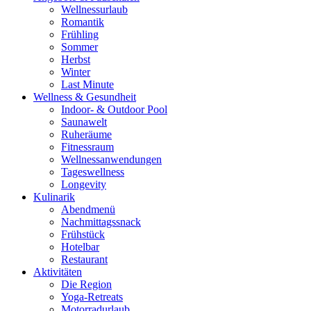
Wellnessurlaub
Romantik
Frühling
Sommer
Herbst
Winter
Last Minute
Wellness & Gesundheit
Indoor- & Outdoor Pool
Saunawelt
Ruheräume
Fitnessraum
Wellness­anwendungen
Tageswellness
Longevity
Kulinarik
Abendmenü
Nachmittagssnack
Frühstück
Hotelbar
Restaurant
Aktivitäten
Die Region
Yoga-Retreats
Motorradurlaub