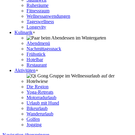
Ruheräume
Fitnessraum
Wellness­anwendungen
Tageswellness
Longevity
Kulinarik
+
Abendmenü
Nachmittagssnack
Frühstück
Hotelbar
Restaurant
Aktivitäten
+
Die Region
Yoga-Retreats
Motorradurlaub
Urlaub mit Hund
Bikeurlaub
Wanderurlaub
Golfen
Jogging
Navigation überspringen