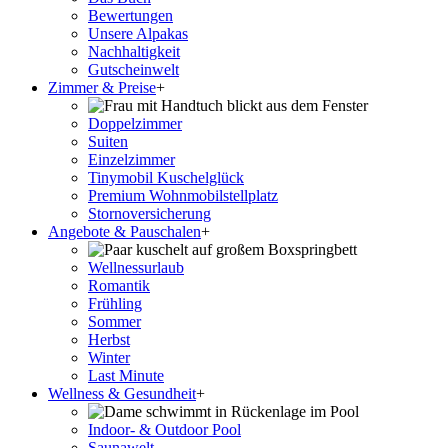
Bewertungen
Unsere Alpakas
Nachhaltigkeit
Gutscheinwelt
Zimmer & Preise
+
Doppelzimmer
Suiten
Einzelzimmer
Tinymobil Kuschelglück
Premium Wohnmobilstellplatz
Stornoversicherung
Angebote & Pauschalen
+
Wellnessurlaub
Romantik
Frühling
Sommer
Herbst
Winter
Last Minute
Wellness & Gesundheit
+
Indoor- & Outdoor Pool
Saunawelt