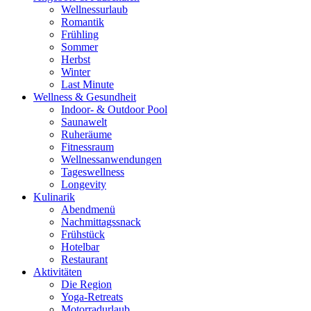
Wellnessurlaub
Romantik
Frühling
Sommer
Herbst
Winter
Last Minute
Wellness & Gesundheit
Indoor- & Outdoor Pool
Saunawelt
Ruheräume
Fitnessraum
Wellness­anwendungen
Tageswellness
Longevity
Kulinarik
Abendmenü
Nachmittagssnack
Frühstück
Hotelbar
Restaurant
Aktivitäten
Die Region
Yoga-Retreats
Motorradurlaub