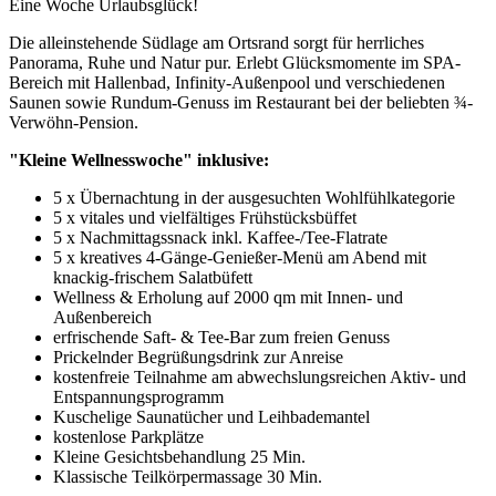
Eine Woche Urlaubsglück!
Die alleinstehende Südlage am Ortsrand sorgt für herrliches
Panorama, Ruhe und Natur pur. Erlebt Glücksmomente im SPA-
Bereich mit Hallenbad, Infinity-Außenpool und verschiedenen
Saunen sowie Rundum-Genuss im Restaurant bei der beliebten ¾-
Verwöhn-Pension.
"Kleine Wellnesswoche" inklusive:
5 x Übernachtung in der ausgesuchten Wohlfühlkategorie
5 x vitales und vielfältiges Frühstücksbüffet
5 x Nachmittagssnack inkl. Kaffee-/Tee-Flatrate
5 x kreatives 4-Gänge-Genießer-Menü am Abend mit
knackig-frischem Salatbüfett
Wellness & Erholung auf 2000 qm mit Innen- und
Außenbereich
erfrischende Saft- & Tee-Bar zum freien Genuss
Prickelnder Begrüßungsdrink zur Anreise
kostenfreie Teilnahme am abwechslungsreichen Aktiv- und
Entspannungsprogramm
Kuschelige Saunatücher und Leihbademantel
kostenlose Parkplätze
Kleine Gesichtsbehandlung 25 Min.
Klassische Teilkörpermassage 30 Min.