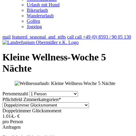
Urlaub mit Hund
Bikeurlaub
Wanderurlaub
Golfen
Jogging
mail
featured_seasonal_and_gifts
call
call
+49 (0) 8593 / 90 05 130
Kleine Wellness-Woche 5
Nächte
Personenzahl
Pflichtfeld
Zimmerkategorien
*
Doppelzimmer Glücksmoment
1.014,-
€
pro Person
Anfragen