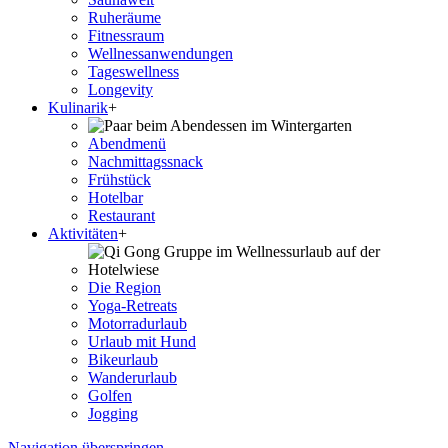
Ruheräume
Fitnessraum
Wellness­anwendungen
Tageswellness
Longevity
Kulinarik
+
Abendmenü
Nachmittagssnack
Frühstück
Hotelbar
Restaurant
Aktivitäten
+
Die Region
Yoga-Retreats
Motorradurlaub
Urlaub mit Hund
Bikeurlaub
Wanderurlaub
Golfen
Jogging
Navigation überspringen