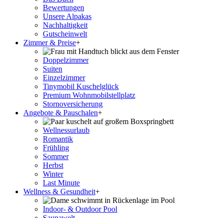
Bewertungen
Unsere Alpakas
Nachhaltigkeit
Gutscheinwelt
Zimmer & Preise
+
Doppelzimmer
Suiten
Einzelzimmer
Tinymobil Kuschelglück
Premium Wohnmobilstellplatz
Stornoversicherung
Angebote & Pauschalen
+
Wellnessurlaub
Romantik
Frühling
Sommer
Herbst
Winter
Last Minute
Wellness & Gesundheit
+
Indoor- & Outdoor Pool
Saunawelt