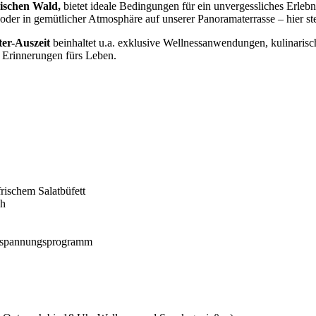
rischen Wald,
bietet ideale Bedingungen für ein unvergessliches Erleb
der in gemütlicher Atmosphäre auf unserer Panoramaterrasse – hier ste
er-Auszeit
beinhaltet u.a. exklusive Wellnessanwendungen, kulinaris
t Erinnerungen fürs Leben.
ischem Salatbüfett
ch
ntspannungsprogramm