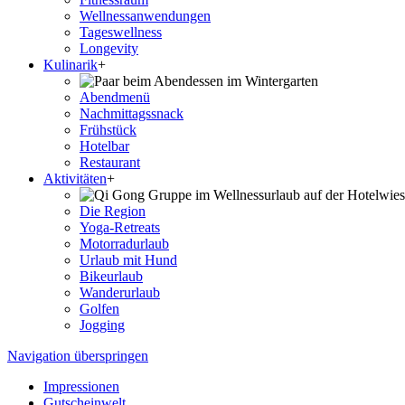
Wellness­anwendungen
Tageswellness
Longevity
Kulinarik
+
Abendmenü
Nachmittagssnack
Frühstück
Hotelbar
Restaurant
Aktivitäten
+
Die Region
Yoga-Retreats
Motorradurlaub
Urlaub mit Hund
Bikeurlaub
Wanderurlaub
Golfen
Jogging
Navigation überspringen
Impressionen
Gutscheinwelt