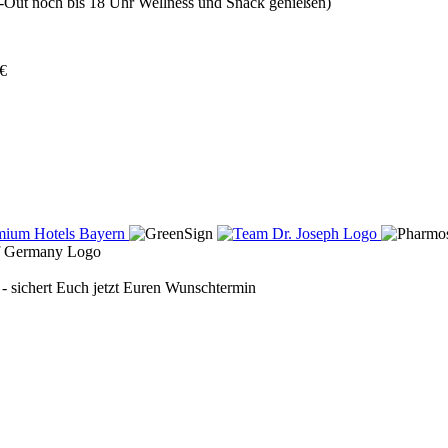
Out noch bis 18 Uhr Wellness und Snack genießen)
 €
 sichert Euch jetzt Euren Wunschtermin