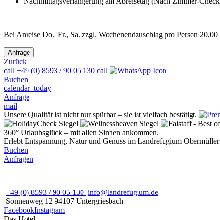
Nachmittagsverlängerung am Abreisetag (Nach Zimmer-Check-
Bei Anreise Do., Fr., Sa. zzgl. Wochenendzuschlag pro Person 20,00
Zurück
call
+49 (0) 8593 / 90 05 130
call
Buchen
calendar_today
Anfrage
mail
Unsere Qualität ist nicht nur spürbar – sie ist vielfach bestätigt.
360° Urlaubsglück – mit allen Sinnen ankommen.
Erlebt Entspannung, Natur und Genuss im Landrefugium Obermüller -
Buchen
Anfragen
+49 (0) 8593 / 90 05 130
info@landrefugium.de
Sonnenweg 12
94107
Untergriesbach
Facebook
Instagram
Das Hotel