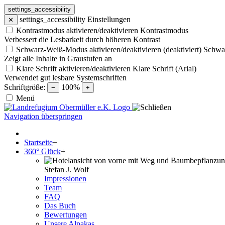
settings_accessibility
settings_accessibility
Einstellungen
✕
Kontrastmodus aktivieren/deaktivieren
Kontrastmodus
Verbessert die Lesbarkeit durch höheren Kontrast
Schwarz-Weiß-Modus aktivieren/deaktivieren (deaktiviert)
Schwa
Zeigt alle Inhalte in Graustufen an
Klare Schrift aktivieren/deaktivieren
Klare Schrift (Arial)
Verwendet gut lesbare Systemschriften
Schriftgröße:
100%
−
+
Menü
Navigation überspringen
Startseite
+
360° Glück
+
Stefan J. Wolf
Impressionen
Team
FAQ
Das Buch
Bewertungen
Unsere Alpakas