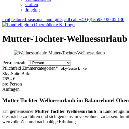
Golfen
Jogging
mail
featured_seasonal_and_gifts
call
call
+49 (0) 8593 / 90 05 130
Mutter-Tochter-Wellnessurlaub
Personenzahl
Pflichtfeld
Zimmerkategorien
*
Sky-Suite Birke
785,-
€
pro Person
Anfragen
Mutter-Tochter-Wellnessurlaub im Balancehotel Obe
Ein gemeinsamer
Mutter-Tochter-Wellnessurlaub
im Landrefugium O
Gespräche zu führen und sich gemeinsam verwöhnen zu lassen. Inmitt
wertvolle Zeit und nachhaltige Erholung.