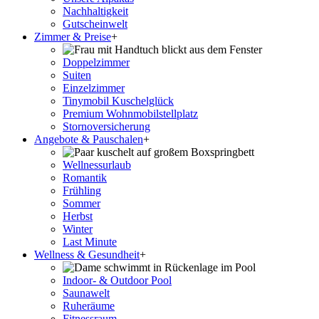
Nachhaltigkeit
Gutscheinwelt
Zimmer & Preise
+
Doppelzimmer
Suiten
Einzelzimmer
Tinymobil Kuschelglück
Premium Wohnmobilstellplatz
Stornoversicherung
Angebote & Pauschalen
+
Wellnessurlaub
Romantik
Frühling
Sommer
Herbst
Winter
Last Minute
Wellness & Gesundheit
+
Indoor- & Outdoor Pool
Saunawelt
Ruheräume
Fitnessraum