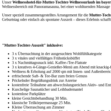
Unser
Wellnesshotel-für-Mutter-Tochter-Wellnessurlaub im baye
Wellnessbereich mit Panoramasauna, bei einer wohltuenden Massage o
Unser speziell zusammengestelltes Arrangement für die
Mutter-Tocht
Geburtstag oder einfach als spontane Auszeit – dieses Erlebnis schaff
"Mutter-Tochter-Auszeit" inklusive:
3 x Übernachtung in der ausgesuchten Wohlfühlkategorie
3 x vitales und vielfältiges Frühstücksbüffet
3 x Nachmittagssnack inkl. Kaffee-/Tee-Flatrate
3 x kreatives 4-Gänge-Genießer-Menü am Abend mit knackig-fr
Wellness & Erholung auf 2000 qm mit Innen- und Außenberei
erfrischende Saft- & Tee-Bar zum freien Genuss
Prickelnder Begrüßungsdrink zur Anreise
kostenfreie Teilnahme am abwechslungsreichen Aktiv- und E
Kuschelige Saunatücher und Leihbademantel
kostenlose Parkplätze
kleine Gesichtsbehandlung 30 Min.
klassische Teilkörpermassage 25 Min.
Kleine Überraschung am Zimmer