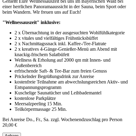
Genießt Eure Wellnessauszeit bei uns im Bayerischen Wald bei
einer herrlichen Panoramaaussicht in der Sauna, beim Sport oder
beim Wandern. Wir freuen uns auf Euch!
"Wellnessauszeit" inklusive:
2 x Übernachtung in der ausgesuchten Wohlfühlkategorie
2 x vitales und vielfältiges Frühstücksbüffet
2 x Nachmittagssnack inkl. Kaffee-/Tee-Flatrate
2 x kreatives 4-Gänge-Genießer-Menü am Abend mit
knackig-frischem Salatbüfett
Wellness & Erholung auf 2000 qm mit Innen- und
Außenbereich
erfrischende Saft- & Tee-Bar zum freien Genuss
Prickelnder Begrüßungsdrink zur Anreise
kostenfreie Teilnahme am abwechslungsreichen Aktiv- und
Entspannungsprogramm
Kuschelige Saunatücher und Leihbademantel
kostenlose Parkplätze
Meersalzpeeling 15 Min.
Teilkörpermassage 25 Min.
Bei Anreise Do., Fr., Sa. zzgl. Wochenendzuschlag pro Person
20,00 €