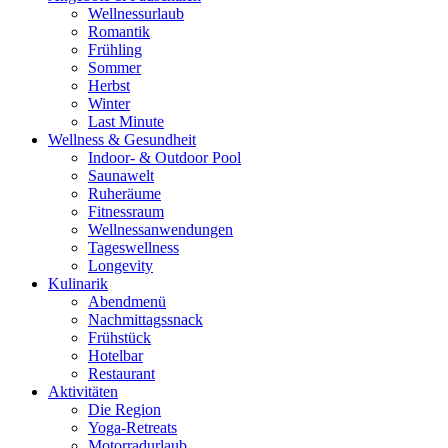
Wellnessurlaub
Romantik
Frühling
Sommer
Herbst
Winter
Last Minute
Wellness & Gesundheit
Indoor- & Outdoor Pool
Saunawelt
Ruheräume
Fitnessraum
Wellness­anwendungen
Tageswellness
Longevity
Kulinarik
Abendmenü
Nachmittagssnack
Frühstück
Hotelbar
Restaurant
Aktivitäten
Die Region
Yoga-Retreats
Motorradurlaub