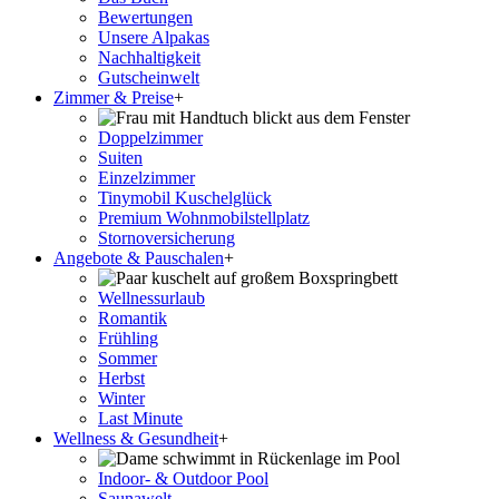
Bewertungen
Unsere Alpakas
Nachhaltigkeit
Gutscheinwelt
Zimmer & Preise
+
Doppelzimmer
Suiten
Einzelzimmer
Tinymobil Kuschelglück
Premium Wohnmobilstellplatz
Stornoversicherung
Angebote & Pauschalen
+
Wellnessurlaub
Romantik
Frühling
Sommer
Herbst
Winter
Last Minute
Wellness & Gesundheit
+
Indoor- & Outdoor Pool
Saunawelt