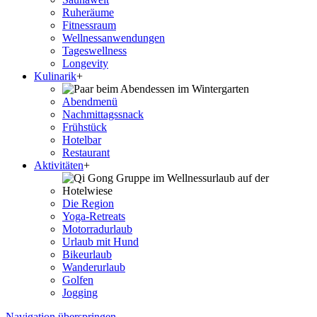
Ruheräume
Fitnessraum
Wellness­anwendungen
Tageswellness
Longevity
Kulinarik
+
Abendmenü
Nachmittagssnack
Frühstück
Hotelbar
Restaurant
Aktivitäten
+
Die Region
Yoga-Retreats
Motorradurlaub
Urlaub mit Hund
Bikeurlaub
Wanderurlaub
Golfen
Jogging
Navigation überspringen