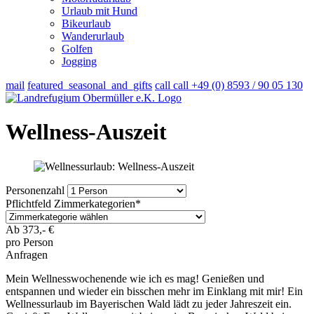
Urlaub mit Hund
Bikeurlaub
Wanderurlaub
Golfen
Jogging
mail
featured_seasonal_and_gifts
call
call
+49 (0) 8593 / 90 05 130
Wellness-Auszeit
Personenzahl
Pflichtfeld
Zimmerkategorien
*
Ab
373,-
€
pro Person
Anfragen
Mein Wellnesswochenende wie ich es mag! Genießen und
entspannen und wieder ein bisschen mehr im Einklang mit mir! Ein
Wellnessurlaub im Bayerischen Wald lädt zu jeder Jahreszeit ein.