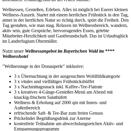
Wellnessen, Genießen, Erleben. Alles ist möglich bei Euerer kleinen
Wellness-Auszeit. Startet mit einem herrlichen Frühstück in den Tag,
atmet in der herrlichen Natur so richtig durch, spürt die Freiheit. Den
Tag gestalten, wie man mag. Relaxen im Wellnessbereich, wandern,
aktiv sein, gute Gespräche, hervorragendes Essen, gelebte
Mitarbeiter-Herzlichkeit und Gastfreundschaft. Das ist Urlaubsglück
im Landrefugium Obermüller.
Nutzt unser
Wellnessangebot im Bayerischen Wald im ****
Wellnesshotel
"Wellnesstage in der Donauperle" inklusive:
3 x Übernachtung in der ausgesuchten Wohlfühlkategorie
3 x vitales und vielfältiges Frühstücksbüffet
3 x Nachmittagssnack inkl. Kaffee-/Tee-Flatrate
3 x kreatives 4-Gänge-Genießer-Menü am Abend mit
knackig-frischem Salatbüfett
Wellness & Erholung auf 2000 qm mit Innen- und
Außenbereich
erfrischende Saft- & Tee-Bar zum freien Genuss
Prickelnder Begrüßungsdrink zur Anreise
kostenfreie Teilnahme am abwechslungsreichen Aktiv- und
Entspannungsprogramm