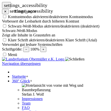
settings_accessibility
settings_accessibility
Einstellungen
✕
Kontrastmodus aktivieren/deaktivieren
Kontrastmodus
Verbessert die Lesbarkeit durch höheren Kontrast
Schwarz-Weiß-Modus aktivieren/deaktivieren (deaktiviert)
Schwarz-Weiß-Modus
Zeigt alle Inhalte in Graustufen an
Klare Schrift aktivieren/deaktivieren
Klare Schrift (Arial)
Verwendet gut lesbare Systemschriften
Schriftgröße:
100%
−
+
Menü
Navigation überspringen
Startseite
+
360° Glück
+
Stefan J. Wolf
Impressionen
Team
FAQ