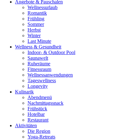
Angebote & Pauschalen
Wellnessurlaub
Romantik
Frühling
Sommer
Herbst
Winter
Last Minute
Wellness & Gesundheit
Indoor- & Outdoor Pool
Saunawelt
Ruheräume
Fitnessraum
Wellness­anwendungen
Tageswellness
Longevity
Kulinarik
Abendmenü
Nachmittagssnack
Frühstück
Hotelbar
Restaurant
Aktivitäten
Die Region
Yoga-Retreats