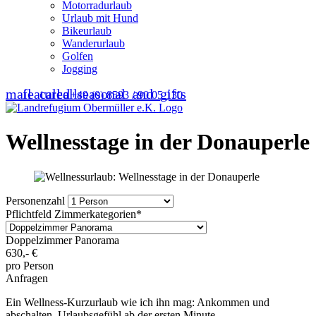
Motorradurlaub
Urlaub mit Hund
Bikeurlaub
Wanderurlaub
Golfen
Jogging
mail
featured_seasonal_and_gifts
call
call
+49 (0) 8593 / 90 05 130
Wellnesstage in der Donauperle
Personenzahl
Pflichtfeld
Zimmerkategorien
*
Doppelzimmer Panorama
630,-
€
pro Person
Anfragen
Ein Wellness-Kurzurlaub wie ich ihn mag: Ankommen und
abschalten. Urlaubsgefühl ab der ersten Minute.