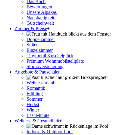
Das Buch
Bewertungen
Unsere Alpakas
Nachhaltigkeit
Gutscheinwelt
Zimmer & Preise
+
Doppelzimmer
Suiten
Einzelzimmer
Tinymobil Kuschelglück
Premium Wohnmobilstellplatz
Stornoversicherung
Angebote & Pauschalen
+
Wellnessurlaub
Romantik
Frühling
Sommer
Herbst
Winter
Last Minute
Wellness & Gesundheit
+
Indoor- & Outdoor Pool