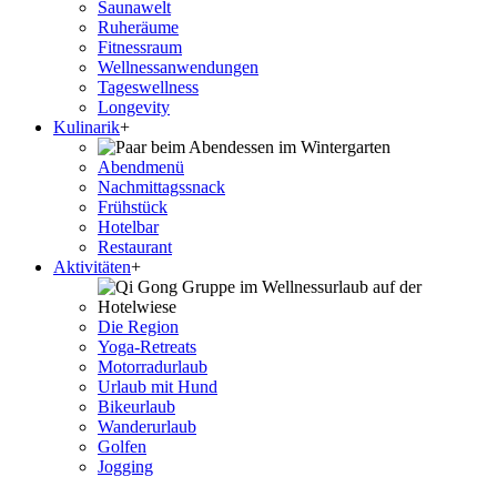
Saunawelt
Ruheräume
Fitnessraum
Wellness­anwendungen
Tageswellness
Longevity
Kulinarik
+
Abendmenü
Nachmittagssnack
Frühstück
Hotelbar
Restaurant
Aktivitäten
+
Die Region
Yoga-Retreats
Motorradurlaub
Urlaub mit Hund
Bikeurlaub
Wanderurlaub
Golfen
Jogging