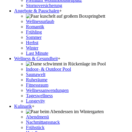
Premium Wohnmobilstellplatz
Stornoversicherung
Angebote & Pauschalen
+
Wellnessurlaub
Romantik
Frühling
Sommer
Herbst
Winter
Last Minute
Wellness & Gesundheit
+
Indoor- & Outdoor Pool
Saunawelt
Ruheräume
Fitnessraum
Wellness­anwendungen
Tageswellness
Longevity
Kulinarik
+
Abendmenü
Nachmittagssnack
Frühstück