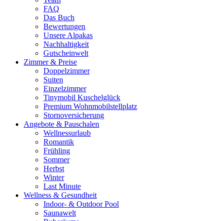
FAQ
Das Buch
Bewertungen
Unsere Alpakas
Nachhaltigkeit
Gutscheinwelt
Zimmer & Preise
Doppelzimmer
Suiten
Einzelzimmer
Tinymobil Kuschelglück
Premium Wohnmobilstellplatz
Stornoversicherung
Angebote & Pauschalen
Wellnessurlaub
Romantik
Frühling
Sommer
Herbst
Winter
Last Minute
Wellness & Gesundheit
Indoor- & Outdoor Pool
Saunawelt