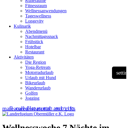
Ruheräume
Fitnessraum
Wellness­anwendungen
Tageswellness
Longevity
Kulinarik
Abendmenü
Nachmittagssnack
Frühstück
Hotelbar
Restaurant
Aktivitäten
Die Region
Yoga-Retreats
setti
Motorradurlaub
Urlaub mit Hund
Bikeurlaub
Wanderurlaub
Golfen
Jogging
mail
featured_seasonal_and_gifts
call
call
+49 (0) 8593 / 90 05 130
Wellnesswoche 7 Nächte im