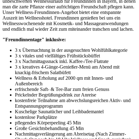
unbeschwerten Wellnessurlaub für Freundinnen in Bayern, in denen
man die zarte Pflanze einer aufrichtigen Freundschaft pflegen kann.
Unser Wellness-Freundinnen-Angebot bietet eine entspannte
Auszeit im Wellnesshotel. Freundinnen genießen bei uns ein
Wellnesswochenende mit Kosmetik- und Massageanwendungen
und endlich mal wieder Zeit zum miteinander tratschen und lachen.
"Freundinnentage" inklusive:
3 x Übernachtung in der ausgesuchten Wohlfühlkategorie
3 x vitales und vielfältiges Frühstücksbüffet
3 x Nachmittagssnack inkl. Kaffee-/Tee-Flatrate
3 x kreatives 4-Gänge-Genießer-Menü am Abend mit
knackig-frischem Salatbüfett
Wellness & Erholung auf 2000 qm mit Innen- und
Außenbereich
erfrischende Saft- & Tee-Bar zum freien Genuss
Prickelnder Begrüßungsdrink zur Anreise
kostenfreie Teilnahme am abwechslungsreichen Aktiv- und
Entspannungsprogramm
Kuschelige Saunatücher und Leihbademantel
kostenlose Parkplätze
pflegendes Körperpeeling 45 Min
Große Gesichtsbehandlung 45 Min
Nachmittagsverlängerung am Abreisetag (Nach Zimmer-