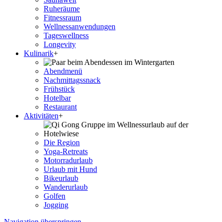
Ruheräume
Fitnessraum
Wellness­anwendungen
Tageswellness
Longevity
Kulinarik
+
Abendmenü
Nachmittagssnack
Frühstück
Hotelbar
Restaurant
Aktivitäten
+
Die Region
Yoga-Retreats
Motorradurlaub
Urlaub mit Hund
Bikeurlaub
Wanderurlaub
Golfen
Jogging
Navigation überspringen