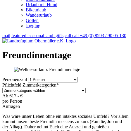
Urlaub mit Hund
Bikeurlaub
Wanderurlaub
Golfen
Jogging
mail
featured_seasonal_and_gifts
call
call
+49 (0) 8593 / 90 05 130
Freundinnentage
Personenzahl
Pflichtfeld
Zimmerkategorien
*
Ab
617,-
€
pro Person
Anfragen
Was wäre unser Leben ohne ein intaktes soziales Umfeld? Vor allem
kommt unsere beste Freundin meistens zu kurz (Familie, Job und
der Alltag). Daher nehmt Euch eine Auszeit und genießen