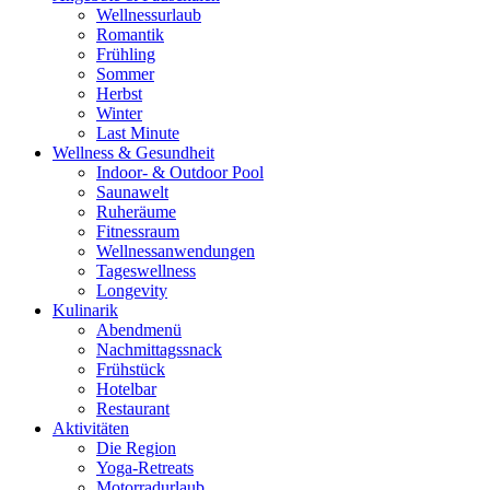
Wellnessurlaub
Romantik
Frühling
Sommer
Herbst
Winter
Last Minute
Wellness & Gesundheit
Indoor- & Outdoor Pool
Saunawelt
Ruheräume
Fitnessraum
Wellness­anwendungen
Tageswellness
Longevity
Kulinarik
Abendmenü
Nachmittagssnack
Frühstück
Hotelbar
Restaurant
Aktivitäten
Die Region
Yoga-Retreats
Motorradurlaub