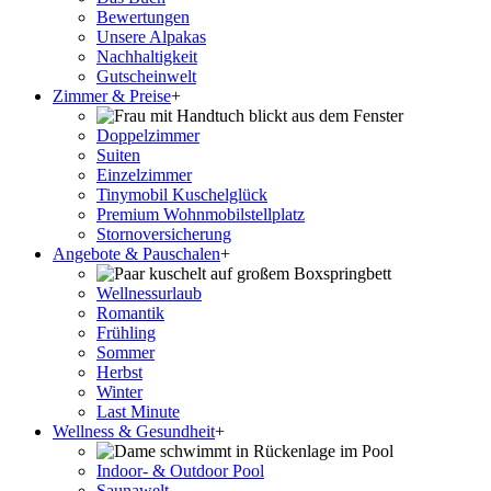
Bewertungen
Unsere Alpakas
Nachhaltigkeit
Gutscheinwelt
Zimmer & Preise
+
Doppelzimmer
Suiten
Einzelzimmer
Tinymobil Kuschelglück
Premium Wohnmobilstellplatz
Stornoversicherung
Angebote & Pauschalen
+
Wellnessurlaub
Romantik
Frühling
Sommer
Herbst
Winter
Last Minute
Wellness & Gesundheit
+
Indoor- & Outdoor Pool
Saunawelt