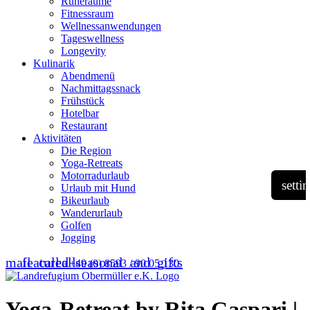
Ruheräume
Fitnessraum
Wellness­anwendungen
Tageswellness
Longevity
Kulinarik
Abendmenü
Nachmittagssnack
Frühstück
Hotelbar
Restaurant
Aktivitäten
Die Region
Yoga-Retreats
Motorradurlaub
setti
Urlaub mit Hund
Bikeurlaub
Wanderurlaub
Golfen
Jogging
mail
featured_seasonal_and_gifts
call
call
+49 (0) 8593 / 90 05 130
Yoga-Retreat by Rita Gaspari |