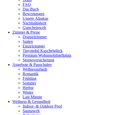
FAQ
Das Buch
Bewertungen
Unsere Alpakas
Nachhaltigkeit
Gutscheinwelt
Zimmer & Preise
Doppelzimmer
Suiten
Einzelzimmer
Tinymobil Kuschelglück
Premium Wohnmobilstellplatz
Stornoversicherung
Angebote & Pauschalen
Wellnessurlaub
Romantik
Frühling
Sommer
Herbst
Winter
Last Minute
Wellness & Gesundheit
Indoor- & Outdoor Pool
Saunawelt