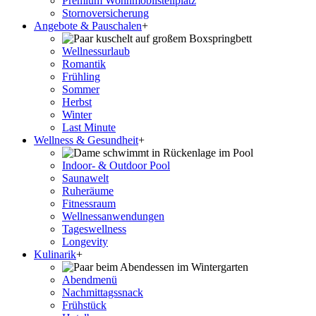
Premium Wohnmobilstellplatz
Stornoversicherung
Angebote & Pauschalen
+
Wellnessurlaub
Romantik
Frühling
Sommer
Herbst
Winter
Last Minute
Wellness & Gesundheit
+
Indoor- & Outdoor Pool
Saunawelt
Ruheräume
Fitnessraum
Wellness­anwendungen
Tageswellness
Longevity
Kulinarik
+
Abendmenü
Nachmittagssnack
Frühstück