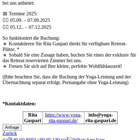
bei uns anbietet:
📅 Termine 2025:
🧘‍♀️ 05.09. – 07.09.2025
🧘‍♀️ 05.12.. – 07.12.2025
So funktioniert die Buchung:
🔹 Kontaktieren Sie Rita Gaspari direkt für verfügbare Retreat-
Plätze. *
🔹 Sobald Sie eine Zusage haben, buchen Sie eines der exklusiv für
das Retreat reservierten Zimmer bei uns.
🔹 Freuen Sie sich auf Ihre kleine, perfekte Wohlfühlauszeit!
(Bitte beachten Sie, dass die Buchung der Yoga-Leistung und der
Übernachtung separat erfolgt. Preisangabe ohne Yoga-Leistung)
*Kontaktdaten:
Rita
https://www.yoga-
info@yoga-
Gaspari
rita-gaspari.de/
rita-gaspari.de
Zurück
call
call
+49 (0) 8593 / 90 05 130