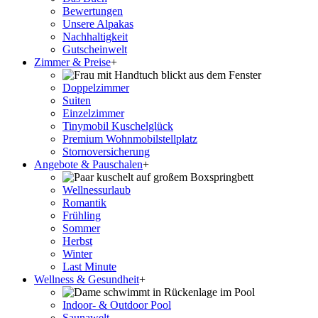
Bewertungen
Unsere Alpakas
Nachhaltigkeit
Gutscheinwelt
Zimmer & Preise
+
Doppelzimmer
Suiten
Einzelzimmer
Tinymobil Kuschelglück
Premium Wohnmobilstellplatz
Stornoversicherung
Angebote & Pauschalen
+
Wellnessurlaub
Romantik
Frühling
Sommer
Herbst
Winter
Last Minute
Wellness & Gesundheit
+
Indoor- & Outdoor Pool
Saunawelt