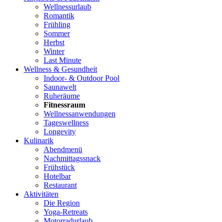
Wellnessurlaub
Romantik
Frühling
Sommer
Herbst
Winter
Last Minute
Wellness & Gesundheit
Indoor- & Outdoor Pool
Saunawelt
Ruheräume
Fitnessraum
Wellness­anwendungen
Tageswellness
Longevity
Kulinarik
Abendmenü
Nachmittagssnack
Frühstück
Hotelbar
Restaurant
Aktivitäten
Die Region
Yoga-Retreats
Motorradurlaub