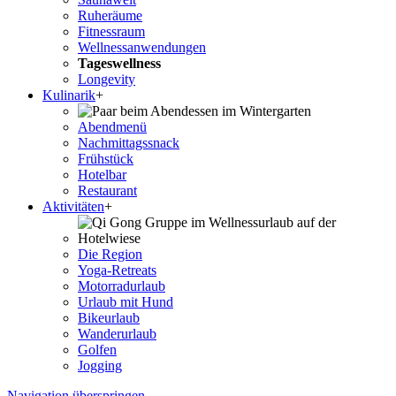
Ruheräume
Fitnessraum
Wellness­anwendungen
Tageswellness
Longevity
Kulinarik
+
Abendmenü
Nachmittagssnack
Frühstück
Hotelbar
Restaurant
Aktivitäten
+
Die Region
Yoga-Retreats
Motorradurlaub
Urlaub mit Hund
Bikeurlaub
Wanderurlaub
Golfen
Jogging
Navigation überspringen