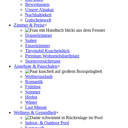
Bewertungen
Unsere Alpakas
Nachhaltigkeit
Gutscheinwelt
Zimmer & Preise
+
Doppelzimmer
Suiten
Einzelzimmer
Tinymobil Kuschelglück
Premium Wohnmobilstellplatz
Stornoversicherung
Angebote & Pauschalen
+
Wellnessurlaub
Romantik
Frühling
Sommer
Herbst
Winter
Last Minute
Wellness & Gesundheit
+
Indoor- & Outdoor Pool
Saunawelt