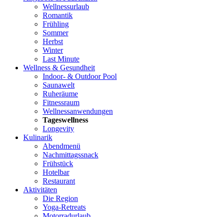
Wellnessurlaub
Romantik
Frühling
Sommer
Herbst
Winter
Last Minute
Wellness & Gesundheit
Indoor- & Outdoor Pool
Saunawelt
Ruheräume
Fitnessraum
Wellness­anwendungen
Tageswellness
Longevity
Kulinarik
Abendmenü
Nachmittagssnack
Frühstück
Hotelbar
Restaurant
Aktivitäten
Die Region
Yoga-Retreats
Motorradurlaub