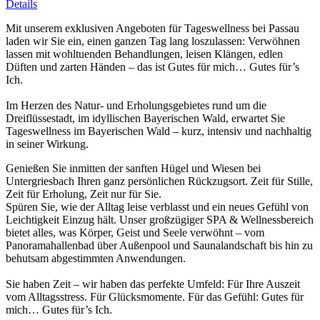
Details
Mit unserem exklusiven Angeboten für Tageswellness bei Passau
laden wir Sie ein, einen ganzen Tag lang loszulassen: Verwöhnen
lassen mit wohltuenden Behandlungen, leisen Klängen, edlen
Düften und zarten Händen – das ist Gutes für mich… Gutes für’s
Ich.
Im Herzen des Natur- und Erholungsgebietes rund um die
Dreiflüssestadt, im idyllischen Bayerischen Wald, erwartet Sie
Tageswellness im Bayerischen Wald – kurz, intensiv und nachhaltig
in seiner Wirkung.
Genießen Sie inmitten der sanften Hügel und Wiesen bei
Untergriesbach Ihren ganz persönlichen Rückzugsort. Zeit für Stille,
Zeit für Erholung, Zeit nur für Sie.
Spüren Sie, wie der Alltag leise verblasst und ein neues Gefühl von
Leichtigkeit Einzug hält. Unser großzügiger SPA & Wellnessbereich
bietet alles, was Körper, Geist und Seele verwöhnt – vom
Panoramahallenbad über Außenpool und Saunalandschaft bis hin zu
behutsam abgestimmten Anwendungen.
Sie haben Zeit – wir haben das perfekte Umfeld: Für Ihre Auszeit
vom Alltagsstress. Für Glücksmomente. Für das Gefühl: Gutes für
mich… Gutes für’s Ich.