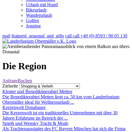
Urlaub mit Hund
Bikeurlaub
Wanderurlaub
Golfen
Jogging
mail
featured_seasonal_and_gifts
call
call
+49 (0) 8593 / 90 05 130
Die Region
Anfrage
Buchen
Zielseite
Kloster und Benediktinerabtei Metten
Die Benedikterabtei Metten liegt ca. 50 km vom Landrefugium
Obermüller ideal für Wellnessurlaub ...
Kerzenwelt Donabauer
Die Kerzenwelt ist ein traditionelles Unternehmen mit über 30
Jahren Erfahrung im Bereich der ...
Spieth und Wensky Tracht & Mode
Als Trachtenausstatter des FC Bayern München hat sich die Firma