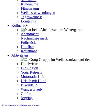
Ruheräume
Fitnessraum
Wellness­anwendungen
Tageswellness
Longevity
Kulinarik
+
Abendmenü
Nachmittagssnack
Frühstück
Hotelbar
Restaurant
Aktivitäten
+
Die Region
Yoga-Retreats
Motorradurlaub
Urlaub mit Hund
Bikeurlaub
Wanderurlaub
Golfen
Jogging
Navigation überspringen