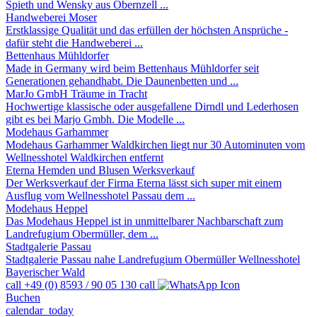
Spieth und Wensky aus Obernzell ...
Handweberei Moser
Erstklassige Qualität und das erfüllen der höchsten Ansprüche -
dafür steht die Handweberei ...
Bettenhaus Mühldorfer
Made in Germany wird beim Bettenhaus Mühldorfer seit
Generationen gehandhabt. Die Daunenbetten und ...
MarJo GmbH Träume in Tracht
Hochwertige klassische oder ausgefallene Dirndl und Lederhosen
gibt es bei Marjo Gmbh. Die Modelle ...
Modehaus Garhammer
Modehaus Garhammer Waldkirchen liegt nur 30 Autominuten vom
Wellnesshotel Waldkirchen entfernt
Eterna Hemden und Blusen Werksverkauf
Der Werksverkauf der Firma Eterna lässt sich super mit einem
Ausflug vom Wellnesshotel Passau dem ...
Modehaus Heppel
Das Modehaus Heppel ist in unmittelbarer Nachbarschaft zum
Landrefugium Obermüller, dem ...
Stadtgalerie Passau
Stadtgalerie Passau nahe Landrefugium Obermüller Wellnesshotel
Bayerischer Wald
call
+49 (0) 8593 / 90 05 130
call
Buchen
calendar_today