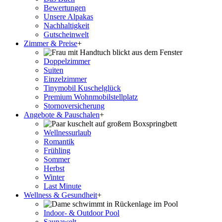
Bewertungen
Unsere Alpakas
Nachhaltigkeit
Gutscheinwelt
Zimmer & Preise
+
Doppelzimmer
Suiten
Einzelzimmer
Tinymobil Kuschelglück
Premium Wohnmobilstellplatz
Stornoversicherung
Angebote & Pauschalen
+
Wellnessurlaub
Romantik
Frühling
Sommer
Herbst
Winter
Last Minute
Wellness & Gesundheit
+
Indoor- & Outdoor Pool
Saunawelt