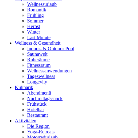
Wellnessurlaub
Romantik
Frühling
Sommer
Herbst
Winter
Last Minute
Wellness & Gesundheit
Indoor- & Outdoor Pool
Saunawelt
Ruheräume
Fitnessraum
Wellness­anwendungen
Tageswellness
Longevity
Kulinarik
Abendmenü
Nachmittagssnack
Frühstück
Hotelbar
Restaurant
Aktivitäten
Die Region
Yoga-Retreats
Motorradurlaub